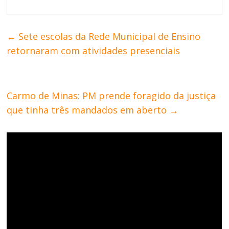
←
Sete escolas da Rede Municipal de Ensino
retornaram com atividades presenciais
Carmo de Minas: PM prende foragido da justiça
que tinha três mandados em aberto
→