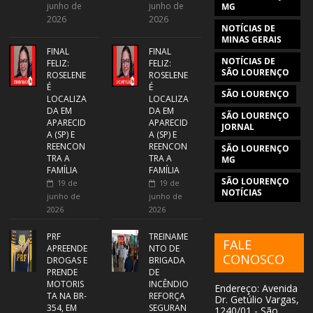
junho de
junho de
MG
2026
2026
NOTÍCIAS DE
MINAS GERAIS
FINAL
FINAL
NOTÍCIAS DE
FELIZ:
FELIZ:
SÃO LOURENÇO
ROSELENE
ROSELENE
É
É
SÃO LOURENÇO
LOCALIZA
LOCALIZA
DA EM
DA EM
SÃO LOURENÇO
APARECID
APARECID
JORNAL
A (SP) E
A (SP) E
REENCON
REENCON
SÃO LOURENÇO
TRA A
TRA A
MG
FAMÍLIA
FAMÍLIA
SÃO LOURENÇO
19 de
19 de
NOTÍCIAS
junho de
junho de
2026
2026
PRF
TREINAME
FALE
APREENDE
NTO DE
CONOSCO
DROGAS E
BRIGADA
PRENDE
DE
MOTORIS
INCÊNDIO
Endereço: Avenida
TA NA BR-
REFORÇA
Dr. Getúlio Vargas,
354, EM
SEGURAN
1240/01 - São