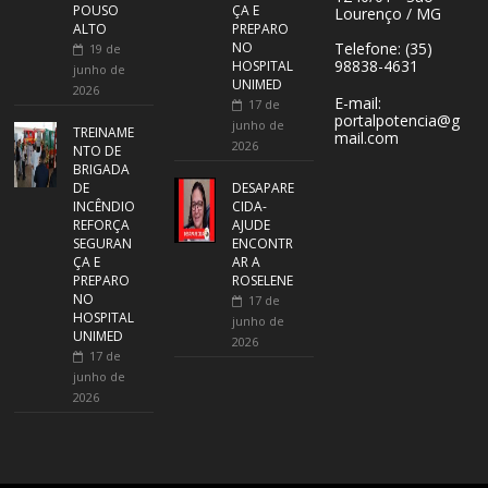
POUSO
ÇA E
Lourenço / MG
ALTO
PREPARO
NO
Telefone: (35)
19 de
98838-4631
HOSPITAL
junho de
UNIMED
2026
E-mail:
17 de
portalpotencia@g
junho de
TREINAME
mail.com
2026
NTO DE
BRIGADA
DE
DESAPARE
INCÊNDIO
CIDA-
REFORÇA
AJUDE
SEGURAN
ENCONTR
ÇA E
AR A
PREPARO
ROSELENE
NO
17 de
HOSPITAL
junho de
UNIMED
2026
17 de
junho de
2026