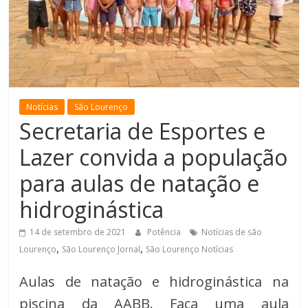
de
Minas
Notícias
São Lourenço
Secretaria de Esportes e
Lazer convida a população
para aulas de natação e
hidroginástica
14 de setembro de 2021
Potência
Notícias de são
,
,
Lourenço
São Lourenço Jornal
São Lourenço Notícias
Aulas de natação e hidroginástica na
piscina da AABB. Faça uma aula