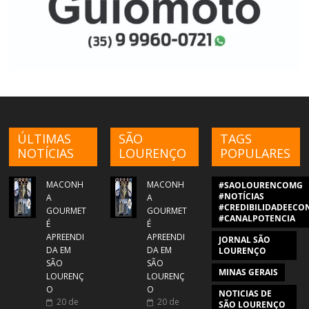
ÚLTIMAS
SÃO
TAGS
NOTÍCIAS
LOURENÇO
POPULARES
MACONH
MACONH
#SAOLOURENCOMG
#NOTÍCIAS
A
A
#CREDIBILIDADEECON
GOURMET
GOURMET
#CANALPOTENCIA
É
É
APREENDI
APREENDI
JORNAL SÃO
DA EM
DA EM
LOURENÇO
SÃO
SÃO
MINAS GERAIS
LOURENÇ
LOURENÇ
O
O
NOTICIAS DE
20 de
20 de
SÃO LOURENÇO