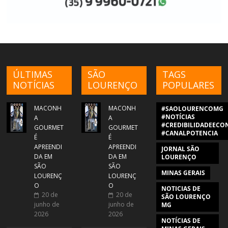
ÚLTIMAS
SÃO
TAGS
NOTÍCIAS
LOURENÇO
POPULARES
MACONH
MACONH
#SAOLOURENCOMG
#NOTÍCIAS
A
A
#CREDIBILIDADEECON
GOURMET
GOURMET
#CANALPOTENCIA
É
É
APREENDI
APREENDI
JORNAL SÃO
DA EM
DA EM
LOURENÇO
SÃO
SÃO
MINAS GERAIS
LOURENÇ
LOURENÇ
O
O
NOTICIAS DE
20 de
20 de
SÃO LOURENÇO
junho de
junho de
MG
2026
2026
NOTÍCIAS DE