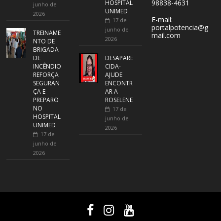
98838-4631
HOSPITAL
junho de
UNIMED
2026
E-mail:
17 de
portalpotencia@g
junho de
TREINAME
mail.com
2026
NTO DE
BRIGADA
DE
DESAPARE
INCÊNDIO
CIDA-
REFORÇA
AJUDE
SEGURAN
ENCONTR
ÇA E
AR A
PREPARO
ROSELENE
NO
17 de
HOSPITAL
junho de
UNIMED
2026
17 de
junho de
2026