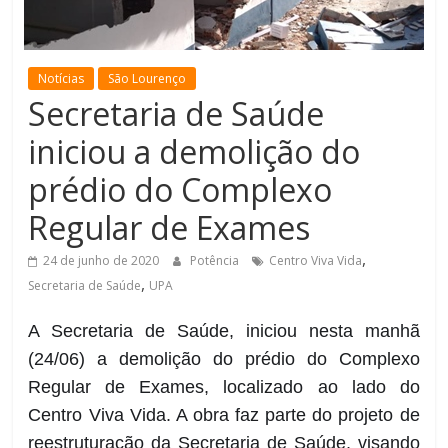
de
Minas
Notícias
São Lourenço
Secretaria de Saúde
iniciou a demolição do
prédio do Complexo
Regular de Exames
,
24 de junho de 2020
Potência
Centro Viva Vida
,
Secretaria de Saúde
UPA
A Secretaria de Saúde, iniciou nesta manhã
(24/06) a demolição do prédio do Complexo
Regular de Exames, localizado ao lado do
Centro Viva Vida. A obra faz parte do projeto de
reestruturação da Secretaria de Saúde, visando