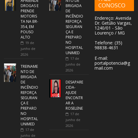
APREENDE
NTO DE
CONOSCO
DROGAS E
BRIGADA
PRENDE
DE
MOTORIS
INCÊNDIO
Endereço: Avenida
TA NA BR-
REFORÇA
Dr. Getúlio Vargas,
354, EM
SEGURAN
1240/01 - São
POUSO
ÇA E
Lourenço / MG
ALTO
PREPARO
NO
Telefone: (35)
19 de
98838-4631
HOSPITAL
junho de
UNIMED
2026
E-mail:
17 de
portalpotencia@g
junho de
TREINAME
mail.com
2026
NTO DE
BRIGADA
DE
DESAPARE
INCÊNDIO
CIDA-
REFORÇA
AJUDE
SEGURAN
ENCONTR
ÇA E
AR A
PREPARO
ROSELENE
NO
17 de
HOSPITAL
junho de
UNIMED
2026
17 de
junho de