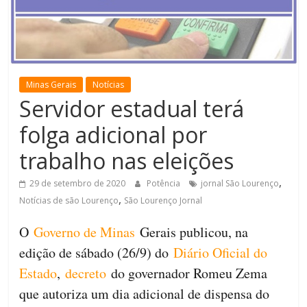
de
Minas
Minas Gerais
Notícias
Servidor estadual terá
folga adicional por
trabalho nas eleições
,
29 de setembro de 2020
Potência
jornal São Lourenço
,
Notícias de são Lourenço
São Lourenço Jornal
O
Governo de Minas
Gerais publicou, na
edição de sábado (26/9) do
Diário Oficial do
Estado
,
decreto
do governador Romeu Zema
que autoriza um dia adicional de dispensa do