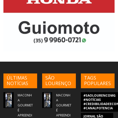
ÚLTIMAS
SÃO
TAGS
NOTÍCIAS
LOURENÇO
POPULARES
MACONH
MACONH
#SAOLOURENCOMG
#NOTÍCIAS
A
A
#CREDIBILIDADEECON
GOURMET
GOURMET
#CANALPOTENCIA
É
É
APREENDI
APREENDI
JORNAL SÃO