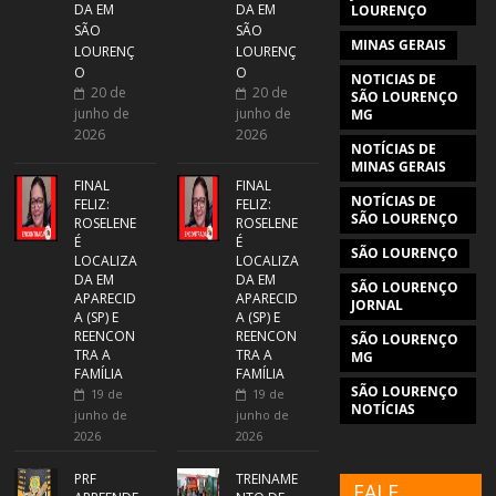
DA EM
DA EM
LOURENÇO
SÃO
SÃO
MINAS GERAIS
LOURENÇ
LOURENÇ
O
O
NOTICIAS DE
20 de
20 de
SÃO LOURENÇO
junho de
junho de
MG
2026
2026
NOTÍCIAS DE
MINAS GERAIS
FINAL
FINAL
NOTÍCIAS DE
FELIZ:
FELIZ:
SÃO LOURENÇO
ROSELENE
ROSELENE
É
É
SÃO LOURENÇO
LOCALIZA
LOCALIZA
DA EM
DA EM
SÃO LOURENÇO
APARECID
APARECID
JORNAL
A (SP) E
A (SP) E
REENCON
REENCON
SÃO LOURENÇO
TRA A
TRA A
MG
FAMÍLIA
FAMÍLIA
SÃO LOURENÇO
19 de
19 de
NOTÍCIAS
junho de
junho de
2026
2026
PRF
TREINAME
FALE