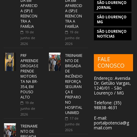
DA EM
DA EM
SÃO LOURENÇO
APARECID
APARECID
JORNAL
A (SP) E
A (SP) E
REENCON
REENCON
SÃO LOURENÇO
TRA A
TRA A
MG
FAMÍLIA
FAMÍLIA
SÃO LOURENÇO
19 de
19 de
NOTÍCIAS
junho de
junho de
2026
2026
PRF
TREINAME
FALE
APREENDE
NTO DE
CONOSCO
DROGAS E
BRIGADA
PRENDE
DE
MOTORIS
INCÊNDIO
Endereço: Avenida
TA NA BR-
REFORÇA
Dr. Getúlio Vargas,
354, EM
SEGURAN
1240/01 - São
POUSO
ÇA E
Lourenço / MG
ALTO
PREPARO
NO
Telefone: (35)
19 de
98838-4631
HOSPITAL
junho de
UNIMED
2026
E-mail:
17 de
portalpotencia@g
junho de
TREINAME
mail.com
2026
NTO DE
BRIGADA