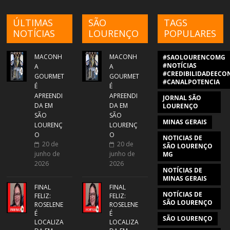
ÚLTIMAS
SÃO
TAGS
NOTÍCIAS
LOURENÇO
POPULARES
MACONH
MACONH
#SAOLOURENCOMG
#NOTÍCIAS
A
A
#CREDIBILIDADEECON
GOURMET
GOURMET
#CANALPOTENCIA
É
É
APREENDI
APREENDI
JORNAL SÃO
DA EM
DA EM
LOURENÇO
SÃO
SÃO
MINAS GERAIS
LOURENÇ
LOURENÇ
O
O
NOTICIAS DE
20 de
20 de
SÃO LOURENÇO
junho de
junho de
MG
2026
2026
NOTÍCIAS DE
MINAS GERAIS
FINAL
FINAL
NOTÍCIAS DE
FELIZ:
FELIZ:
SÃO LOURENÇO
ROSELENE
ROSELENE
É
É
SÃO LOURENÇO
LOCALIZA
LOCALIZA