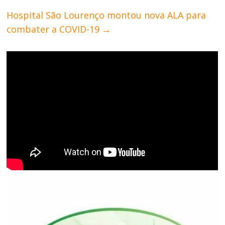
Hospital São Lourenço montou nova ALA para
combater a COVID-19
→