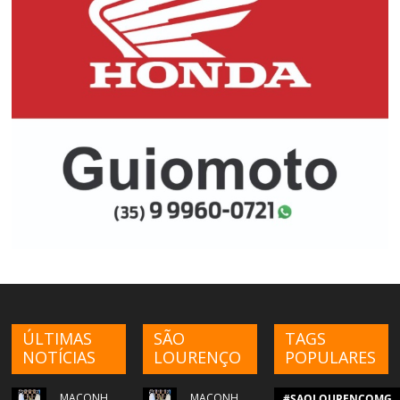
ÚLTIMAS
SÃO
TAGS
NOTÍCIAS
LOURENÇO
POPULARES
MACONH
MACONH
#SAOLOURENCOMG