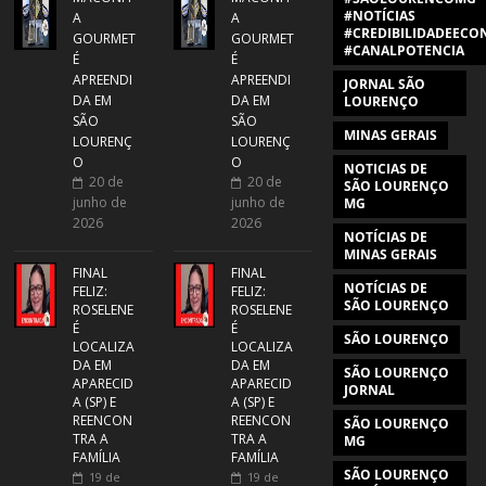
#NOTÍCIAS
A
A
#CREDIBILIDADEECON
GOURMET
GOURMET
#CANALPOTENCIA
É
É
APREENDI
APREENDI
JORNAL SÃO
DA EM
DA EM
LOURENÇO
SÃO
SÃO
MINAS GERAIS
LOURENÇ
LOURENÇ
O
O
NOTICIAS DE
20 de
20 de
SÃO LOURENÇO
junho de
junho de
MG
2026
2026
NOTÍCIAS DE
MINAS GERAIS
FINAL
FINAL
NOTÍCIAS DE
FELIZ:
FELIZ:
SÃO LOURENÇO
ROSELENE
ROSELENE
É
É
SÃO LOURENÇO
LOCALIZA
LOCALIZA
DA EM
DA EM
SÃO LOURENÇO
APARECID
APARECID
JORNAL
A (SP) E
A (SP) E
REENCON
REENCON
SÃO LOURENÇO
TRA A
TRA A
MG
FAMÍLIA
FAMÍLIA
SÃO LOURENÇO
19 de
19 de