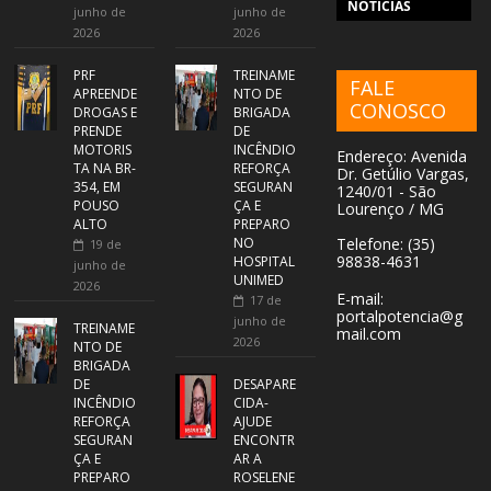
NOTÍCIAS
junho de
junho de
2026
2026
PRF
TREINAME
FALE
APREENDE
NTO DE
CONOSCO
DROGAS E
BRIGADA
PRENDE
DE
MOTORIS
INCÊNDIO
Endereço: Avenida
TA NA BR-
REFORÇA
Dr. Getúlio Vargas,
354, EM
SEGURAN
1240/01 - São
POUSO
ÇA E
Lourenço / MG
ALTO
PREPARO
NO
Telefone: (35)
19 de
98838-4631
HOSPITAL
junho de
UNIMED
2026
E-mail:
17 de
portalpotencia@g
junho de
TREINAME
mail.com
2026
NTO DE
BRIGADA
DE
DESAPARE
INCÊNDIO
CIDA-
REFORÇA
AJUDE
SEGURAN
ENCONTR
ÇA E
AR A
PREPARO
ROSELENE