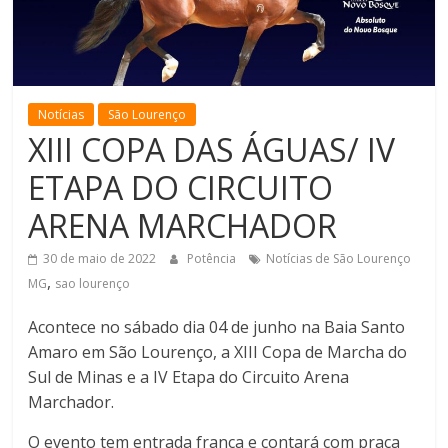
de
Minas
Notícias
São Lourenço
XIII COPA DAS ÁGUAS/ IV
ETAPA DO CIRCUITO
ARENA MARCHADOR
30 de maio de 2022
Potência
Notícias de São Lourenço
,
MG
sao lourenço
Acontece no sábado dia 04 de junho na Baia Santo
Amaro em São Lourenço, a XIII Copa de Marcha do
Sul de Minas e a IV Etapa do Circuito Arena
Marchador.
O evento tem entrada franca e contará com praça