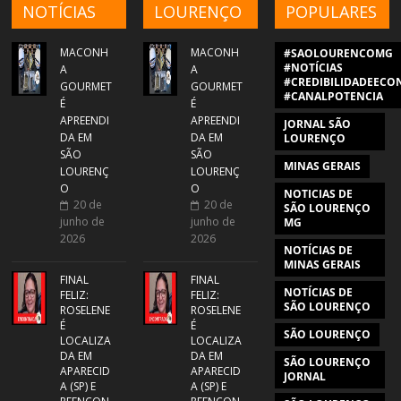
NOTÍCIAS
LOURENÇO
POPULARES
MACONH
MACONH
#SAOLOURENCOMG
#NOTÍCIAS
A
A
#CREDIBILIDADEECON
GOURMET
GOURMET
#CANALPOTENCIA
É
É
APREENDI
APREENDI
JORNAL SÃO
DA EM
DA EM
LOURENÇO
SÃO
SÃO
MINAS GERAIS
LOURENÇ
LOURENÇ
O
O
NOTICIAS DE
20 de
20 de
SÃO LOURENÇO
junho de
junho de
MG
2026
2026
NOTÍCIAS DE
MINAS GERAIS
FINAL
FINAL
NOTÍCIAS DE
FELIZ:
FELIZ:
SÃO LOURENÇO
ROSELENE
ROSELENE
É
É
SÃO LOURENÇO
LOCALIZA
LOCALIZA
DA EM
DA EM
SÃO LOURENÇO
APARECID
APARECID
JORNAL
A (SP) E
A (SP) E