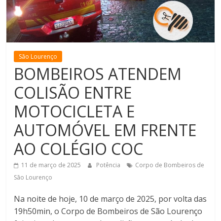
de
Minas
São Lourenço
BOMBEIROS ATENDEM
COLISÃO ENTRE
MOTOCICLETA E
AUTOMÓVEL EM FRENTE
AO COLÉGIO COC
11 de março de 2025
Potência
Corpo de Bombeiros de
São Lourenço
Na noite de hoje, 10 de março de 2025, por volta das
19h50min, o Corpo de Bombeiros de São Lourenço