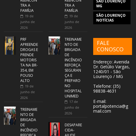
REENCON
REENCON
SÃO LOURENÇO
TRA A
TRA A
MG
FAMÍLIA
FAMÍLIA
SÃO LOURENÇO
19 de
19 de
NOTÍCIAS
junho de
junho de
2026
2026
PRF
TREINAME
FALE
APREENDE
NTO DE
CONOSCO
DROGAS E
BRIGADA
PRENDE
DE
MOTORIS
INCÊNDIO
Endereço: Avenida
TA NA BR-
REFORÇA
Dr. Getúlio Vargas,
354, EM
SEGURAN
1240/01 - São
POUSO
ÇA E
Lourenço / MG
ALTO
PREPARO
NO
Telefone: (35)
19 de
98838-4631
HOSPITAL
junho de
UNIMED
2026
E-mail:
17 de
portalpotencia@g
junho de
TREINAME
mail.com
2026
NTO DE
BRIGADA
DE
DESAPARE
INCÊNDIO
CIDA-
REFORÇA
AJUDE