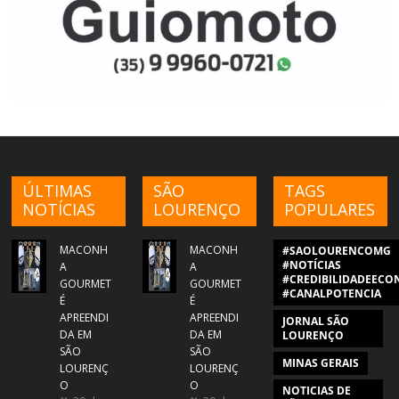
ÚLTIMAS
SÃO
TAGS
NOTÍCIAS
LOURENÇO
POPULARES
MACONH
MACONH
#SAOLOURENCOMG
#NOTÍCIAS
A
A
#CREDIBILIDADEECON
GOURMET
GOURMET
#CANALPOTENCIA
É
É
APREENDI
APREENDI
JORNAL SÃO
DA EM
DA EM
LOURENÇO
SÃO
SÃO
MINAS GERAIS
LOURENÇ
LOURENÇ
O
O
NOTICIAS DE