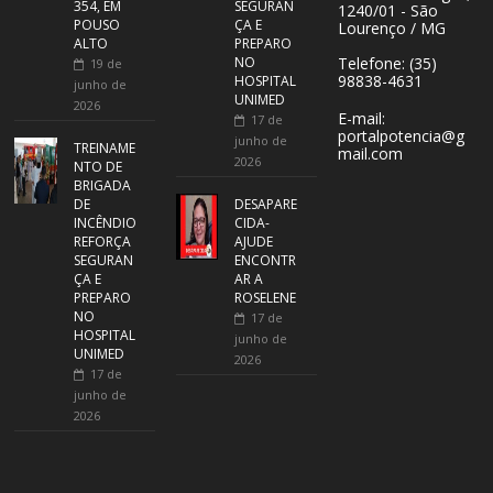
354, EM
SEGURAN
1240/01 - São
POUSO
ÇA E
Lourenço / MG
ALTO
PREPARO
NO
Telefone: (35)
19 de
98838-4631
HOSPITAL
junho de
UNIMED
2026
E-mail:
17 de
portalpotencia@g
junho de
TREINAME
mail.com
2026
NTO DE
BRIGADA
DE
DESAPARE
INCÊNDIO
CIDA-
REFORÇA
AJUDE
SEGURAN
ENCONTR
ÇA E
AR A
PREPARO
ROSELENE
NO
17 de
HOSPITAL
junho de
UNIMED
2026
17 de
junho de
2026