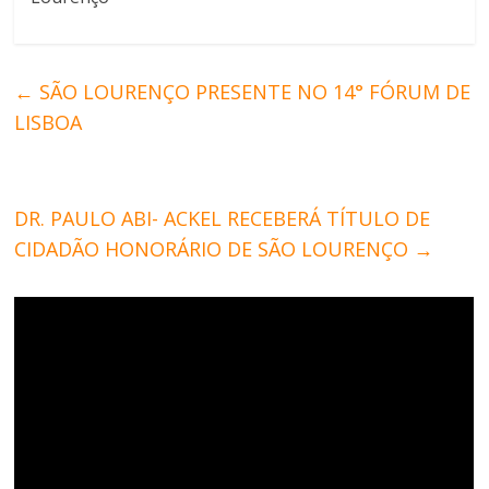
←
SÃO LOURENÇO PRESENTE NO 14° FÓRUM DE
LISBOA
DR. PAULO ABI- ACKEL RECEBERÁ TÍTULO DE
CIDADÃO HONORÁRIO DE SÃO LOURENÇO
→