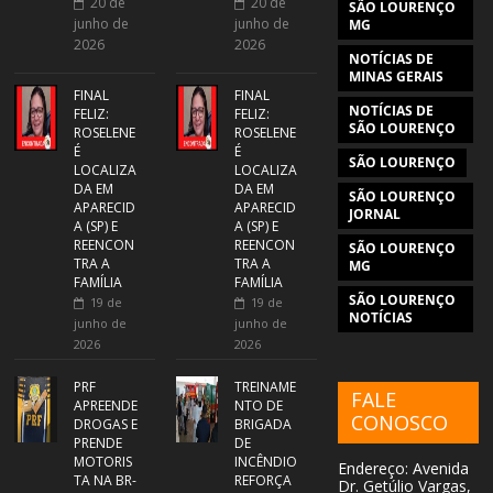
20 de
20 de
SÃO LOURENÇO
junho de
junho de
MG
2026
2026
NOTÍCIAS DE
MINAS GERAIS
FINAL
FINAL
NOTÍCIAS DE
FELIZ:
FELIZ:
SÃO LOURENÇO
ROSELENE
ROSELENE
É
É
SÃO LOURENÇO
LOCALIZA
LOCALIZA
DA EM
DA EM
SÃO LOURENÇO
APARECID
APARECID
JORNAL
A (SP) E
A (SP) E
REENCON
REENCON
SÃO LOURENÇO
TRA A
TRA A
MG
FAMÍLIA
FAMÍLIA
SÃO LOURENÇO
19 de
19 de
NOTÍCIAS
junho de
junho de
2026
2026
PRF
TREINAME
FALE
APREENDE
NTO DE
CONOSCO
DROGAS E
BRIGADA
PRENDE
DE
MOTORIS
INCÊNDIO
Endereço: Avenida
TA NA BR-
REFORÇA
Dr. Getúlio Vargas,