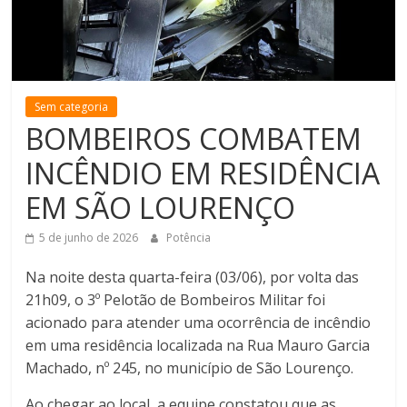
de
Minas
Sem categoria
BOMBEIROS COMBATEM
INCÊNDIO EM RESIDÊNCIA
EM SÃO LOURENÇO
5 de junho de 2026
Potência
Na noite desta quarta-feira (03/06), por volta das
21h09, o 3º Pelotão de Bombeiros Militar foi
acionado para atender uma ocorrência de incêndio
em uma residência localizada na Rua Mauro Garcia
Machado, nº 245, no município de São Lourenço.
Ao chegar ao local, a equipe constatou que as