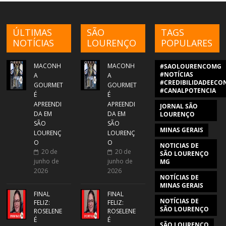
ÚLTIMAS
SÃO
TAGS
NOTÍCIAS
LOURENÇO
POPULARES
MACONH
MACONH
#SAOLOURENCOMG
#NOTÍCIAS
A
A
#CREDIBILIDADEECON
GOURMET
GOURMET
#CANALPOTENCIA
É
É
APREENDI
APREENDI
JORNAL SÃO
DA EM
DA EM
LOURENÇO
SÃO
SÃO
MINAS GERAIS
LOURENÇ
LOURENÇ
O
O
NOTICIAS DE
20 de
20 de
SÃO LOURENÇO
junho de
junho de
MG
2026
2026
NOTÍCIAS DE
MINAS GERAIS
FINAL
FINAL
NOTÍCIAS DE
FELIZ:
FELIZ:
SÃO LOURENÇO
ROSELENE
ROSELENE
É
É
SÃO LOURENÇO