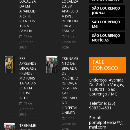
LOCALIZA
LOCALIZA
DA EM
DA EM
SÃO LOURENÇO
APARECID
APARECID
JORNAL
A (SP) E
A (SP) E
REENCON
REENCON
SÃO LOURENÇO
TRA A
TRA A
MG
FAMÍLIA
FAMÍLIA
SÃO LOURENÇO
19 de
19 de
NOTÍCIAS
junho de
junho de
2026
2026
PRF
TREINAME
FALE
APREENDE
NTO DE
CONOSCO
DROGAS E
BRIGADA
PRENDE
DE
MOTORIS
INCÊNDIO
Endereço: Avenida
TA NA BR-
REFORÇA
Dr. Getúlio Vargas,
354, EM
SEGURAN
1240/01 - São
POUSO
ÇA E
Lourenço / MG
ALTO
PREPARO
NO
Telefone: (35)
19 de
98838-4631
HOSPITAL
junho de
UNIMED
2026
E-mail:
17 de
portalpotencia@g
junho de
TREINAME
mail.com
2026