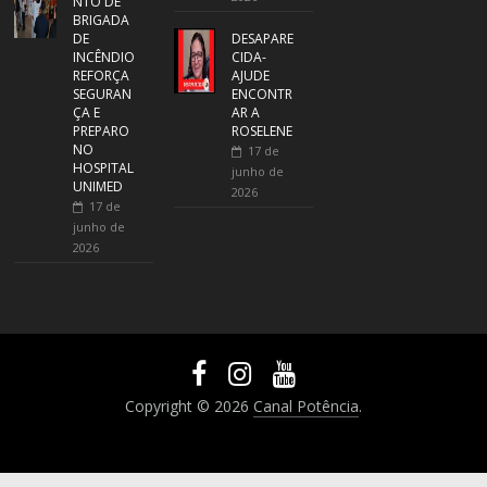
NTO DE
BRIGADA
DE
DESAPARE
INCÊNDIO
CIDA-
REFORÇA
AJUDE
SEGURAN
ENCONTR
ÇA E
AR A
PREPARO
ROSELENE
NO
17 de
HOSPITAL
junho de
UNIMED
2026
17 de
junho de
2026
Copyright © 2026
Canal Potência
.