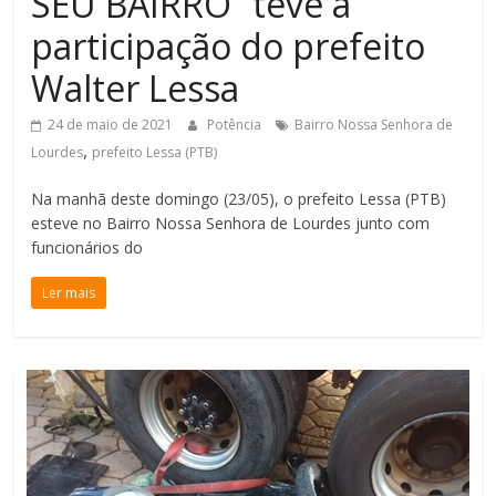
SEU BAIRRO” teve a
de
participação do prefeito
Minas
Walter Lessa
24 de maio de 2021
Potência
Bairro Nossa Senhora de
,
Lourdes
prefeito Lessa (PTB)
Na manhã deste domingo (23/05), o prefeito Lessa (PTB)
esteve no Bairro Nossa Senhora de Lourdes junto com
funcionários do
Ler mais