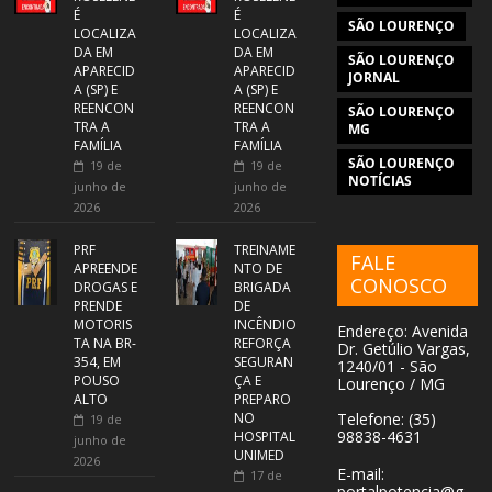
É
É
SÃO LOURENÇO
LOCALIZA
LOCALIZA
DA EM
DA EM
SÃO LOURENÇO
APARECID
APARECID
JORNAL
A (SP) E
A (SP) E
REENCON
REENCON
SÃO LOURENÇO
TRA A
TRA A
MG
FAMÍLIA
FAMÍLIA
SÃO LOURENÇO
19 de
19 de
NOTÍCIAS
junho de
junho de
2026
2026
PRF
TREINAME
FALE
APREENDE
NTO DE
CONOSCO
DROGAS E
BRIGADA
PRENDE
DE
MOTORIS
INCÊNDIO
Endereço: Avenida
TA NA BR-
REFORÇA
Dr. Getúlio Vargas,
354, EM
SEGURAN
1240/01 - São
POUSO
ÇA E
Lourenço / MG
ALTO
PREPARO
NO
Telefone: (35)
19 de
98838-4631
HOSPITAL
junho de
UNIMED
2026
E-mail:
17 de
portalpotencia@g