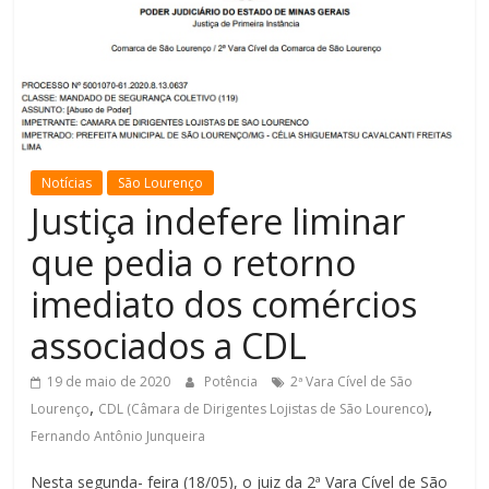
de
Minas
Notícias
São Lourenço
Justiça indefere liminar
que pedia o retorno
imediato dos comércios
associados a CDL
19 de maio de 2020
Potência
2ª Vara Cível de São
,
,
Lourenço
CDL (Câmara de Dirigentes Lojistas de São Lourenco)
Fernando Antônio Junqueira
Nesta segunda- feira (18/05), o juiz da 2ª Vara Cível de São