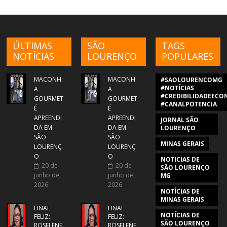
ÚLTIMAS
SÃO
TAGS
NOTÍCIAS
LOURENÇO
POPULARES
MACONH
MACONH
#SAOLOURENCOMG
#NOTÍCIAS
A
A
#CREDIBILIDADEECON
GOURMET
GOURMET
#CANALPOTENCIA
É
É
APREENDI
APREENDI
JORNAL SÃO
DA EM
DA EM
LOURENÇO
SÃO
SÃO
MINAS GERAIS
LOURENÇ
LOURENÇ
O
O
NOTICIAS DE
20 de
20 de
SÃO LOURENÇO
junho de
junho de
MG
2026
2026
NOTÍCIAS DE
MINAS GERAIS
FINAL
FINAL
NOTÍCIAS DE
FELIZ:
FELIZ:
SÃO LOURENÇO
ROSELENE
ROSELENE