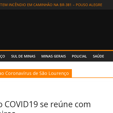
 INCÊNDIO REFORÇA SEGURANÇA E PREPARO NO HOSPITAL UNIM
EM INCÊNDIO EM CAMINHÃO NA BR-381 – POUSO ALEGRE
DIDA EM SÃO LOURENÇO
ALIZADA EM APARECIDA (SP) E REENCONTRA A FAMÍLIA
DE MOTORISTA NA BR-354, EM POUSO ALTO
NÇO
SUL DE MINAS
MINAS GERAIS
POLICIAL
SAÚDE
o Coronavírus de São Lourenço
o COVID19 se reúne com