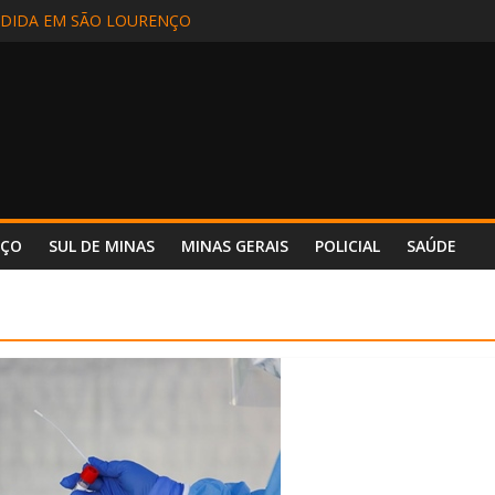
EM INCÊNDIO EM CAMINHÃO NA BR-381 – POUSO ALEGRE
DIDA EM SÃO LOURENÇO
ALIZADA EM APARECIDA (SP) E REENCONTRA A FAMÍLIA
DE MOTORISTA NA BR-354, EM POUSO ALTO
 INCÊNDIO REFORÇA SEGURANÇA E PREPARO NO HOSPITAL UNIM
NÇO
SUL DE MINAS
MINAS GERAIS
POLICIAL
SAÚDE