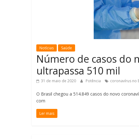
Notícias
Saúde
Número de casos do no
ultrapassa 510 mil
31 de maio de 2020
Potência
coronavírus no B
O Brasil chegou a 514.849 casos do novo coronaví
com
Ler mais