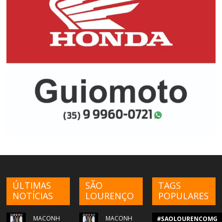
ÚLTIMAS
SÃO
TAGS
NOTÍCIAS
LOURENÇO
POPULARES
MACONH
MACONH
#SAOLOURENCOMG