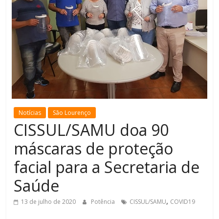
de
Minas
Notícias
São Lourenço
CISSUL/SAMU doa 90
máscaras de proteção
facial para a Secretaria de
Saúde
,
13 de julho de 2020
Potência
CISSUL/SAMU
COVID19