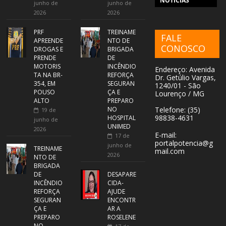
NOTÍCIAS
junho de
junho de
2026
2026
PRF
TREINAME
FALE
APREENDE
NTO DE
CONOSCO
DROGAS E
BRIGADA
PRENDE
DE
MOTORIS
INCÊNDIO
Endereço: Avenida
TA NA BR-
REFORÇA
Dr. Getúlio Vargas,
354, EM
SEGURAN
1240/01 - São
POUSO
ÇA E
Lourenço / MG
ALTO
PREPARO
NO
Telefone: (35)
19 de
98838-4631
HOSPITAL
junho de
UNIMED
2026
E-mail:
17 de
portalpotencia@g
junho de
TREINAME
mail.com
2026
NTO DE
BRIGADA
DE
DESAPARE
INCÊNDIO
CIDA-
REFORÇA
AJUDE
SEGURAN
ENCONTR
ÇA E
AR A
PREPARO
ROSELENE
NO