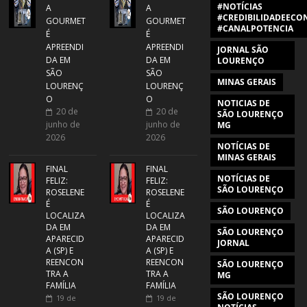
#NOTÍCIAS
A
A
#CREDIBILIDADEECON
GOURMET
GOURMET
#CANALPOTENCIA
É
É
APREENDI
APREENDI
JORNAL SÃO
DA EM
DA EM
LOURENÇO
SÃO
SÃO
MINAS GERAIS
LOURENÇ
LOURENÇ
O
O
NOTICIAS DE
20 de
20 de
SÃO LOURENÇO
junho de
junho de
MG
2026
2026
NOTÍCIAS DE
MINAS GERAIS
FINAL
FINAL
NOTÍCIAS DE
FELIZ:
FELIZ:
SÃO LOURENÇO
ROSELENE
ROSELENE
É
É
SÃO LOURENÇO
LOCALIZA
LOCALIZA
DA EM
DA EM
SÃO LOURENÇO
APARECID
APARECID
JORNAL
A (SP) E
A (SP) E
REENCON
REENCON
SÃO LOURENÇO
TRA A
TRA A
MG
FAMÍLIA
FAMÍLIA
SÃO LOURENÇO
19 de
19 de