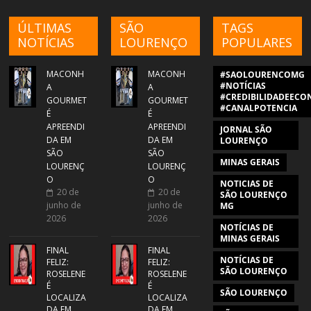
ÚLTIMAS
SÃO
TAGS
NOTÍCIAS
LOURENÇO
POPULARES
MACONH
MACONH
#SAOLOURENCOMG
#NOTÍCIAS
A
A
#CREDIBILIDADEECON
GOURMET
GOURMET
#CANALPOTENCIA
É
É
APREENDI
APREENDI
JORNAL SÃO
DA EM
DA EM
LOURENÇO
SÃO
SÃO
MINAS GERAIS
LOURENÇ
LOURENÇ
O
O
NOTICIAS DE
20 de
20 de
SÃO LOURENÇO
junho de
junho de
MG
2026
2026
NOTÍCIAS DE
MINAS GERAIS
FINAL
FINAL
NOTÍCIAS DE
FELIZ:
FELIZ:
SÃO LOURENÇO
ROSELENE
ROSELENE
É
É
SÃO LOURENÇO
LOCALIZA
LOCALIZA
DA EM
DA EM