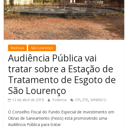
de
Minas
Notícias
São Lourenço
Audiência Pública vai
tratar sobre a Estação de
Tratamento de Esgoto de
São Lourenço
,
,
12 de abril de 2019
Potência
CPI
ETE
SANENCO
O Conselho Fiscal do Fundo Especial de Investimento em
Obras de Saneamento (Feios) está promovendo uma
Audiência Pública para tratar