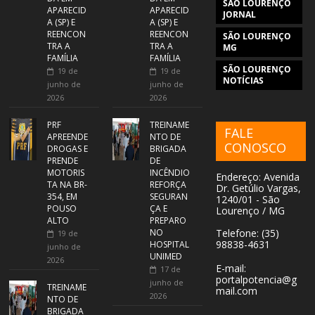
SÃO LOURENÇO
APARECID
APARECID
JORNAL
A (SP) E
A (SP) E
REENCON
REENCON
SÃO LOURENÇO
TRA A
TRA A
MG
FAMÍLIA
FAMÍLIA
SÃO LOURENÇO
19 de
19 de
NOTÍCIAS
junho de
junho de
2026
2026
PRF
TREINAME
FALE
APREENDE
NTO DE
CONOSCO
DROGAS E
BRIGADA
PRENDE
DE
MOTORIS
INCÊNDIO
Endereço: Avenida
TA NA BR-
REFORÇA
Dr. Getúlio Vargas,
354, EM
SEGURAN
1240/01 - São
POUSO
ÇA E
Lourenço / MG
ALTO
PREPARO
NO
Telefone: (35)
19 de
98838-4631
HOSPITAL
junho de
UNIMED
2026
E-mail:
17 de
portalpotencia@g
junho de
TREINAME
mail.com
2026
NTO DE
BRIGADA