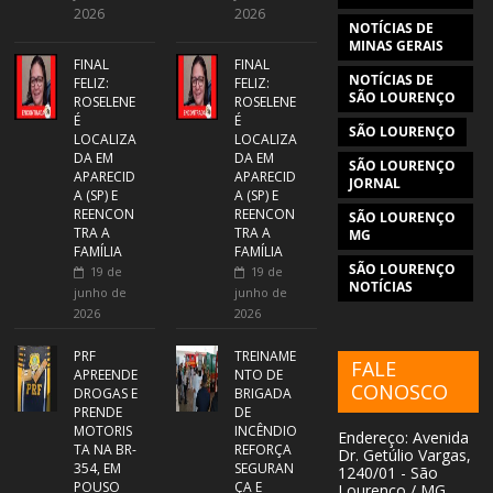
2026
2026
NOTÍCIAS DE
MINAS GERAIS
FINAL
FINAL
NOTÍCIAS DE
FELIZ:
FELIZ:
SÃO LOURENÇO
ROSELENE
ROSELENE
É
É
SÃO LOURENÇO
LOCALIZA
LOCALIZA
DA EM
DA EM
SÃO LOURENÇO
APARECID
APARECID
JORNAL
A (SP) E
A (SP) E
REENCON
REENCON
SÃO LOURENÇO
TRA A
TRA A
MG
FAMÍLIA
FAMÍLIA
SÃO LOURENÇO
19 de
19 de
NOTÍCIAS
junho de
junho de
2026
2026
PRF
TREINAME
FALE
APREENDE
NTO DE
CONOSCO
DROGAS E
BRIGADA
PRENDE
DE
MOTORIS
INCÊNDIO
Endereço: Avenida
TA NA BR-
REFORÇA
Dr. Getúlio Vargas,
354, EM
SEGURAN
1240/01 - São
POUSO
ÇA E
Lourenço / MG