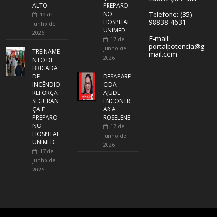
ALTO
PREPARO
NO
Telefone: (35)
19 de
98838-4631
HOSPITAL
junho de
UNIMED
2026
E-mail:
17 de
portalpotencia@g
junho de
TREINAME
mail.com
2026
NTO DE
BRIGADA
DE
DESAPARE
INCÊNDIO
CIDA-
REFORÇA
AJUDE
SEGURAN
ENCONTR
ÇA E
AR A
PREPARO
ROSELENE
NO
17 de
HOSPITAL
junho de
UNIMED
2026
17 de
junho de
2026