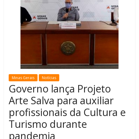
de
Minas
Minas Gerais
Notícias
Governo lança Projeto
Arte Salva para auxiliar
profissionais da Cultura e
Turismo durante
pandemia