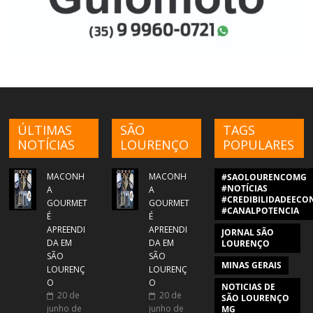
ÚLTIMAS
SÃO
TAGS
NOTÍCIAS
LOURENÇO
POPULARES
MACONH
MACONH
#SAOLOURENCOMG
#NOTÍCIAS
A
A
#CREDIBILIDADEECON
GOURMET
GOURMET
#CANALPOTENCIA
É
É
APREENDI
APREENDI
JORNAL SÃO
DA EM
DA EM
LOURENÇO
SÃO
SÃO
MINAS GERAIS
LOURENÇ
LOURENÇ
O
O
NOTICIAS DE
20 de
20 de
SÃO LOURENÇO
junho de
junho de
MG