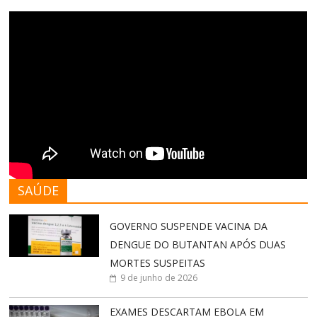
SAÚDE
GOVERNO SUSPENDE VACINA DA
DENGUE DO BUTANTAN APÓS DUAS
MORTES SUSPEITAS
9 de junho de 2026
EXAMES DESCARTAM EBOLA EM