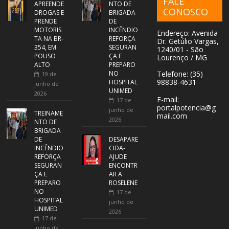
FALE
APREENDE
NTO DE
CONOSCO
DROGAS E
BRIGADA
PRENDE
DE
MOTORIS
INCÊNDIO
Endereço: Avenida
TA NA BR-
REFORÇA
Dr. Getúlio Vargas,
354, EM
SEGURAN
1240/01 - São
POUSO
ÇA E
Lourenço / MG
ALTO
PREPARO
NO
Telefone: (35)
19 de
98838-4631
HOSPITAL
junho de
UNIMED
2026
E-mail:
17 de
portalpotencia@g
junho de
TREINAME
mail.com
2026
NTO DE
BRIGADA
DE
DESAPARE
INCÊNDIO
CIDA-
REFORÇA
AJUDE
SEGURAN
ENCONTR
ÇA E
AR A
PREPARO
ROSELENE
NO
17 de
HOSPITAL
junho de
UNIMED
2026
17 de
junho de