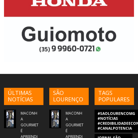
ÚLTIMAS
SÃO
TAGS
NOTÍCIAS
LOURENÇO
POPULARES
MACONH
MACONH
#SAOLOURENCOMG
#NOTÍCIAS
A
A
#CREDIBILIDADEECON
GOURMET
GOURMET
#CANALPOTENCIA
É
É
APREENDI
APREENDI
JORNAL SÃO