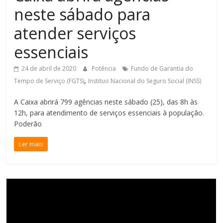
neste sábado para
de
Minas
atender serviços
essenciais
24 de abril de 2020
Potência
Fundo de Garantia do
,
Tempo de Serviço (FGTS)
Instituo Nacional do Seguro Social (INSS)
A Caixa abrirá 799 agências neste sábado (25), das 8h às
12h, para atendimento de serviços essenciais à população.
Poderão
Ler mais