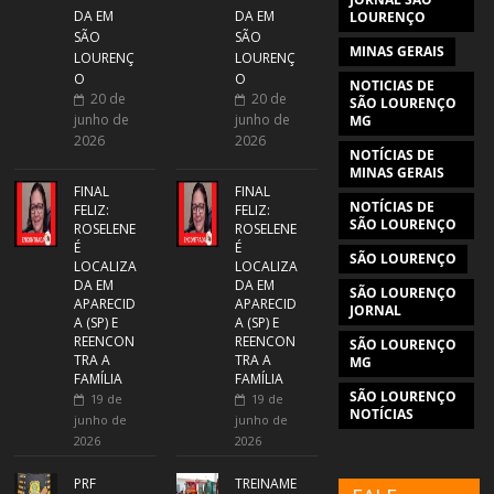
DA EM
DA EM
LOURENÇO
SÃO
SÃO
MINAS GERAIS
LOURENÇ
LOURENÇ
O
O
NOTICIAS DE
20 de
20 de
SÃO LOURENÇO
junho de
junho de
MG
2026
2026
NOTÍCIAS DE
MINAS GERAIS
FINAL
FINAL
NOTÍCIAS DE
FELIZ:
FELIZ:
SÃO LOURENÇO
ROSELENE
ROSELENE
É
É
SÃO LOURENÇO
LOCALIZA
LOCALIZA
DA EM
DA EM
SÃO LOURENÇO
APARECID
APARECID
JORNAL
A (SP) E
A (SP) E
REENCON
REENCON
SÃO LOURENÇO
TRA A
TRA A
MG
FAMÍLIA
FAMÍLIA
SÃO LOURENÇO
19 de
19 de
NOTÍCIAS
junho de
junho de
2026
2026
PRF
TREINAME