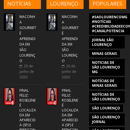
NOTÍCIAS
LOURENÇO
POPULARES
MACONH
MACONH
#SAOLOURENCOMG
#NOTÍCIAS
A
A
#CREDIBILIDADEECON
GOURMET
GOURMET
#CANALPOTENCIA
É
É
APREENDI
APREENDI
JORNAL SÃO
DA EM
DA EM
LOURENÇO
SÃO
SÃO
MINAS GERAIS
LOURENÇ
LOURENÇ
O
O
NOTICIAS DE
20 de
20 de
SÃO LOURENÇO
junho de
junho de
MG
2026
2026
NOTÍCIAS DE
MINAS GERAIS
FINAL
FINAL
NOTÍCIAS DE
FELIZ:
FELIZ:
SÃO LOURENÇO
ROSELENE
ROSELENE
É
É
SÃO LOURENÇO
LOCALIZA
LOCALIZA
DA EM
DA EM
SÃO LOURENÇO
APARECID
APARECID
JORNAL
A (SP) E
A (SP) E
REENCON
REENCON