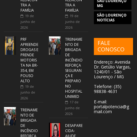
SÃO LOURENÇO
TRA A
TRA A
MG
FAMÍLIA
FAMÍLIA
SÃO LOURENÇO
19 de
19 de
NOTÍCIAS
junho de
junho de
2026
2026
PRF
TREINAME
FALE
APREENDE
NTO DE
CONOSCO
DROGAS E
BRIGADA
PRENDE
DE
MOTORIS
INCÊNDIO
Endereço: Avenida
TA NA BR-
REFORÇA
Dr. Getúlio Vargas,
354, EM
SEGURAN
1240/01 - São
POUSO
ÇA E
Lourenço / MG
ALTO
PREPARO
NO
Telefone: (35)
19 de
98838-4631
HOSPITAL
junho de
UNIMED
2026
E-mail:
17 de
portalpotencia@g
junho de
TREINAME
mail.com
2026
NTO DE
BRIGADA
DE
DESAPARE
INCÊNDIO
CIDA-
REFORÇA
AJUDE