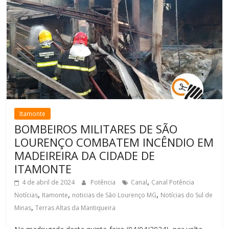
Itamonte
BOMBEIROS MILITARES DE SÃO
LOURENÇO COMBATEM INCÊNDIO EM
MADEIREIRA DA CIDADE DE
ITAMONTE
,
4 de abril de 2024
Potência
Canal
Canal Potência
,
,
,
Notícias
Itamonte
noticias de São Lourenço MG
Notícias do Sul de
,
Minas
Terras Altas da Mantiqueira