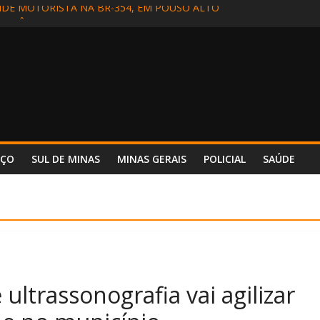
DE MOTORISTA NA BR-354, EM POUSO ALTO
 INCÊNDIO REFORÇA SEGURANÇA E PREPARO NO HOSPITAL UNIM
EM INCÊNDIO EM CAMINHÃO NA BR-381 – POUSO ALEGRE
DIDA EM SÃO LOURENÇO
ALIZADA EM APARECIDA (SP) E REENCONTRA A FAMÍLIA
NÇO
SUL DE MINAS
MINAS GERAIS
POLICIAL
SAÚDE
ltrassonografia vai agilizar