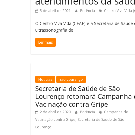
atendimentos da saúd
5 de abril de 2021
Potência
Centro Viva Vida (
O Centro Viva Vida (CEAE) e a Secretaria de Saú
ultrassonografia de
Ler mais
Notícias
São Lourenço
Secretaria de Saúde de São
Lourenço retomará Campanha 
Vacinação contra Gripe
2 de abril de 2020
Potência
Campanha de
,
Vacinação contra Gripe
Secretaria de Saúde de São
Lourenço