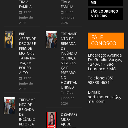
TRA A
TRA A
MG
FAMÍLIA
FAMÍLIA
SÃO LOURENÇO
19 de
19 de
NOTÍCIAS
junho de
junho de
2026
2026
PRF
TREINAME
FALE
APREENDE
NTO DE
CONOSCO
DROGAS E
BRIGADA
PRENDE
DE
MOTORIS
INCÊNDIO
Endereço: Avenida
TA NA BR-
REFORÇA
Dr. Getúlio Vargas,
354, EM
SEGURAN
1240/01 - São
POUSO
ÇA E
Lourenço / MG
ALTO
PREPARO
NO
Telefone: (35)
19 de
98838-4631
HOSPITAL
junho de
UNIMED
2026
E-mail:
17 de
portalpotencia@g
junho de
TREINAME
mail.com
2026
NTO DE
BRIGADA
DE
DESAPARE
INCÊNDIO
CIDA-
REFORÇA
AJUDE