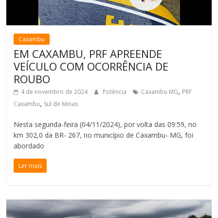
Caxambu
EM CAXAMBU, PRF APREENDE
VEÍCULO COM OCORRÊNCIA DE
ROUBO
,
4 de novembro de 2024
Potência
Caxambu MG
PRF
,
Caxambu
Sul de Minas
Nesta segunda-feira (04/11/2024), por volta das 09:59, no
km 302,0 da BR- 267, no município de Caxambu- MG, foi
abordado
Ler mais