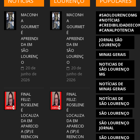
NOTÍCIAS
LOURENÇO
POPULARES
MACONH
MACONH
#SAOLOURENCOMG
#NOTÍCIAS
A
A
#CREDIBILIDADEECON
GOURMET
GOURMET
#CANALPOTENCIA
É
É
APREENDI
APREENDI
JORNAL SÃO
DA EM
DA EM
LOURENÇO
SÃO
SÃO
MINAS GERAIS
LOURENÇ
LOURENÇ
O
O
NOTICIAS DE
20 de
20 de
SÃO LOURENÇO
junho de
junho de
MG
2026
2026
NOTÍCIAS DE
MINAS GERAIS
FINAL
FINAL
NOTÍCIAS DE
FELIZ:
FELIZ:
SÃO LOURENÇO
ROSELENE
ROSELENE
É
É
SÃO LOURENÇO
LOCALIZA
LOCALIZA
DA EM
DA EM
SÃO LOURENÇO
APARECID
APARECID
JORNAL
A (SP) E
A (SP) E
REENCON
REENCON
SÃO LOURENÇO