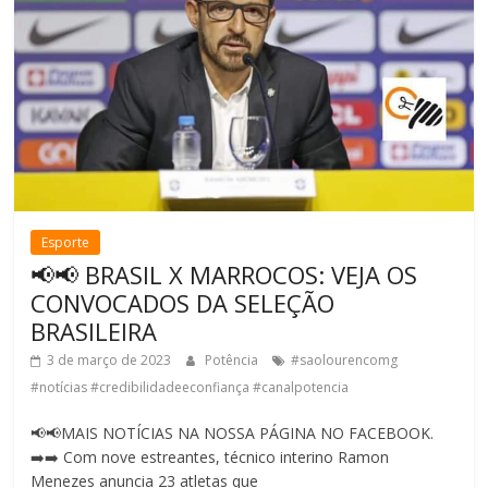
Esporte
📢📢 BRASIL X MARROCOS: VEJA OS
CONVOCADOS DA SELEÇÃO
BRASILEIRA
3 de março de 2023
Potência
#saolourencomg
#notícias #credibilidadeeconfiança #canalpotencia
📢📢MAIS NOTÍCIAS NA NOSSA PÁGINA NO FACEBOOK.
➡️➡️ Com nove estreantes, técnico interino Ramon
Menezes anuncia 23 atletas que