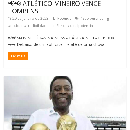
📢📢 ATLÉTICO MINEIRO VENCE
TOMBENSE
29 de janeiro de 2023
Potência
#saolourencomg
#notícias #credibilidadeeconfiança #canalpotencia
📢📢MAIS NOTÍCIAS NA NOSSA PÁGINA NO FACEBOOK.
➡️➡️ Debaixo de um sol forte – e até de uma chuva
Ler mais