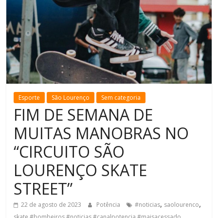
de
Minas
Esporte
São Lourenço
Sem categoria
FIM DE SEMANA DE
MUITAS MANOBRAS NO
“CIRCUITO SÃO
LOURENÇO SKATE
STREET”
,
,
22 de agosto de 2023
Potência
#noticias
saolourenco
skate #bombeiros #noticias #canalpotencia #maisacessado