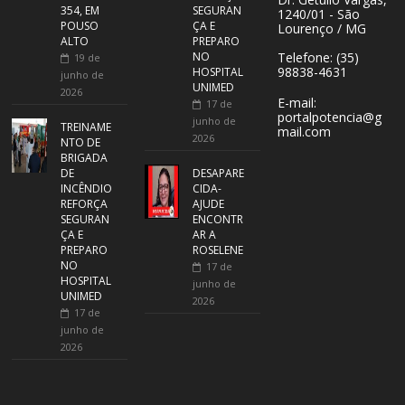
354, EM
SEGURAN
1240/01 - São
POUSO
ÇA E
Lourenço / MG
ALTO
PREPARO
NO
Telefone: (35)
19 de
98838-4631
HOSPITAL
junho de
UNIMED
2026
E-mail:
17 de
portalpotencia@g
junho de
TREINAME
mail.com
2026
NTO DE
BRIGADA
DE
DESAPARE
INCÊNDIO
CIDA-
REFORÇA
AJUDE
SEGURAN
ENCONTR
ÇA E
AR A
PREPARO
ROSELENE
NO
17 de
HOSPITAL
junho de
UNIMED
2026
17 de
junho de
2026