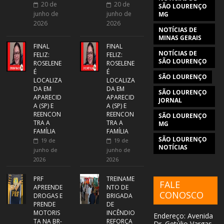
20 de
20 de
SÃO LOURENÇO
junho de
junho de
MG
2026
2026
NOTÍCIAS DE
MINAS GERAIS
FINAL
FINAL
NOTÍCIAS DE
FELIZ:
FELIZ:
SÃO LOURENÇO
ROSELENE
ROSELENE
É
É
SÃO LOURENÇO
LOCALIZA
LOCALIZA
DA EM
DA EM
SÃO LOURENÇO
APARECID
APARECID
JORNAL
A (SP) E
A (SP) E
REENCON
REENCON
SÃO LOURENÇO
TRA A
TRA A
MG
FAMÍLIA
FAMÍLIA
SÃO LOURENÇO
19 de
19 de
NOTÍCIAS
junho de
junho de
2026
2026
PRF
TREINAME
FALE
APREENDE
NTO DE
CONOSCO
DROGAS E
BRIGADA
PRENDE
DE
MOTORIS
INCÊNDIO
Endereço: Avenida
TA NA BR-
REFORÇA
Dr. Getúlio Vargas,