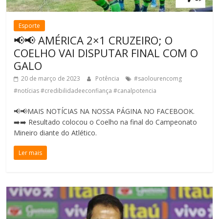
Esporte
📢📢 AMÉRICA 2×1 CRUZEIRO; O
COELHO VAI DISPUTAR FINAL COM O
GALO
20 de março de 2023
Potência
#saolourencomg
#notícias #credibilidadeeconfiança #canalpotencia
📢📢MAIS NOTÍCIAS NA NOSSA PÁGINA NO FACEBOOK.
➡️➡️ Resultado colocou o Coelho na final do Campeonato
Mineiro diante do Atlético.
Ler mais