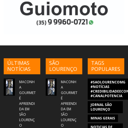
ÚLTIMAS
SÃO
TAGS
NOTÍCIAS
LOURENÇO
POPULARES
MACONH
MACONH
#SAOLOURENCOMG
#NOTÍCIAS
A
A
#CREDIBILIDADEECON
GOURMET
GOURMET
#CANALPOTENCIA
É
É
APREENDI
APREENDI
JORNAL SÃO
DA EM
DA EM
LOURENÇO
SÃO
SÃO
MINAS GERAIS
LOURENÇ
LOURENÇ
O
O
NOTICIAS DE