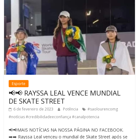
Esporte
📢📢 RAYSSA LEAL VENCE MUNDIAL
DE SKATE STREET
6 de fevereiro de 2023
Potência
#saolourencomg
#notícias #credibilidadeeconfiança #canalpotencia
📢📢MAIS NOTÍCIAS NA NOSSA PÁGINA NO FACEBOOK.
➡️➡️ Rayssa Leal venceu o mundial de Skate Street após se