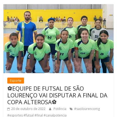
Esporte
⚽️EQUIPE DE FUTSAL DE SÃO
LOURENÇO VAI DISPUTAR A FINAL DA
COPA ALTEROSA⚽️
20 de outubro de 2022
Potência
#saolourencomg
#esportes #futsal #final #canalpotencia