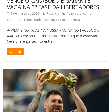
VENCE O CARABOBO E GARANTE
VAGA NA 3ª FASE DA LIBERTADORES
2 de março de 2023
Potência
#saolourencomg
#notícias #credibilidadeeconfiança #canalpotencia
📢📢MAIS NOTÍCIAS NA NOSSA PÁGINA NO FACEBOOK.
➡️➡️ Galo encontrou mais problemas do que o esperado
(pela diferença técnica entre
Ler mais