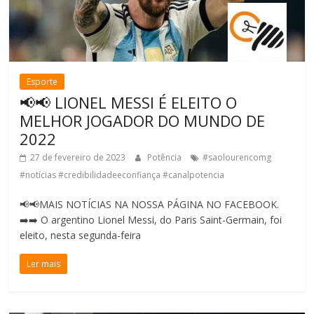
Esporte
📢📢 LIONEL MESSI É ELEITO O
MELHOR JOGADOR DO MUNDO DE
2022
27 de fevereiro de 2023
Potência
#saolourencomg
#notícias #credibilidadeeconfiança #canalpotencia
📢📢MAIS NOTÍCIAS NA NOSSA PÁGINA NO FACEBOOK.
➡️➡️ O argentino Lionel Messi, do Paris Saint-Germain, foi
eleito, nesta segunda-feira
Ler mais