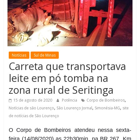
de
Minas
Notícias
Sul de Minas
Carreta que transportava
leite em pó tomba na
zona rural de Seritinga
,
15 de agosto de 2020
Potência
Corpo de Bombeiros
,
,
,
Notícias de são Lourenço
São Lourenço Jornal
Simonésia-MG
site
de notícias de São Lourenço
O Corpo de Bombeiros atendeu nessa sexta-
feira (14/08/2020) as 22h30min, na BR 267, Km