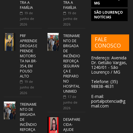
TRA A
TRA A
MG
FAMÍLIA
FAMÍLIA
SÃO LOURENÇO
19 de
19 de
NOTÍCIAS
junho de
junho de
2026
2026
PRF
TREINAME
FALE
APREENDE
NTO DE
CONOSCO
DROGAS E
BRIGADA
PRENDE
DE
MOTORIS
INCÊNDIO
Endereço: Avenida
TA NA BR-
REFORÇA
Dr. Getúlio Vargas,
354, EM
SEGURAN
1240/01 - São
POUSO
ÇA E
Lourenço / MG
ALTO
PREPARO
NO
Telefone: (35)
19 de
98838-4631
HOSPITAL
junho de
UNIMED
2026
E-mail:
17 de
portalpotencia@g
junho de
TREINAME
mail.com
2026
NTO DE
BRIGADA
DE
DESAPARE
INCÊNDIO
CIDA-
REFORÇA
AJUDE