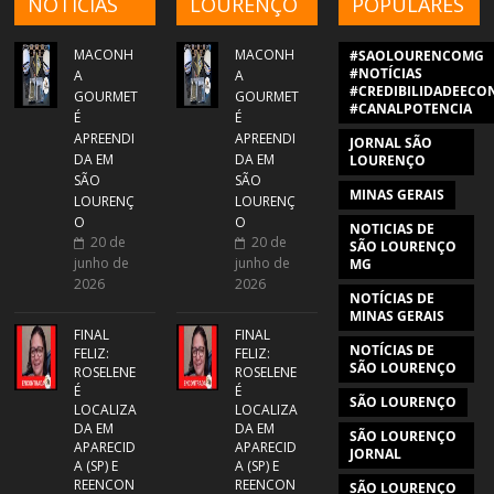
NOTÍCIAS
LOURENÇO
POPULARES
MACONH
MACONH
#SAOLOURENCOMG
#NOTÍCIAS
A
A
#CREDIBILIDADEECON
GOURMET
GOURMET
#CANALPOTENCIA
É
É
APREENDI
APREENDI
JORNAL SÃO
DA EM
DA EM
LOURENÇO
SÃO
SÃO
MINAS GERAIS
LOURENÇ
LOURENÇ
O
O
NOTICIAS DE
20 de
20 de
SÃO LOURENÇO
junho de
junho de
MG
2026
2026
NOTÍCIAS DE
MINAS GERAIS
FINAL
FINAL
NOTÍCIAS DE
FELIZ:
FELIZ:
SÃO LOURENÇO
ROSELENE
ROSELENE
É
É
SÃO LOURENÇO
LOCALIZA
LOCALIZA
DA EM
DA EM
SÃO LOURENÇO
APARECID
APARECID
JORNAL
A (SP) E
A (SP) E
REENCON
REENCON
SÃO LOURENÇO