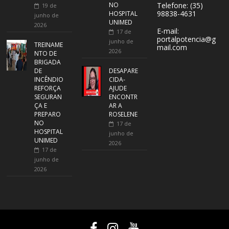
NO
Telefone: (35)
19 de
98838-4631
HOSPITAL
junho de
UNIMED
2026
E-mail:
17 de
portalpotencia@g
junho de
TREINAME
mail.com
2026
NTO DE
BRIGADA
DE
DESAPARE
INCÊNDIO
CIDA-
REFORÇA
AJUDE
SEGURAN
ENCONTR
ÇA E
AR A
PREPARO
ROSELENE
NO
17 de
HOSPITAL
junho de
UNIMED
2026
17 de
junho de
2026