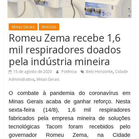
de
Minas
Minas Gerais
Notícias
Romeu Zema recebe 1,6
mil respiradores doados
pela indústria mineira
,
15 de agosto de 2020
Potência
Belo Horizonte
Cidade
,
Administrativa
Minas Gerais
O combate à pandemia do coronavírus em
Minas Gerais acaba de ganhar reforço. Nesta
sexta-feira (14/8), 1,6 mil respiradores
fabricados pela empresa mineira de soluções
tecnológicas Tacom foram recebidos pelo
governador Romeu Zema, na Cidade