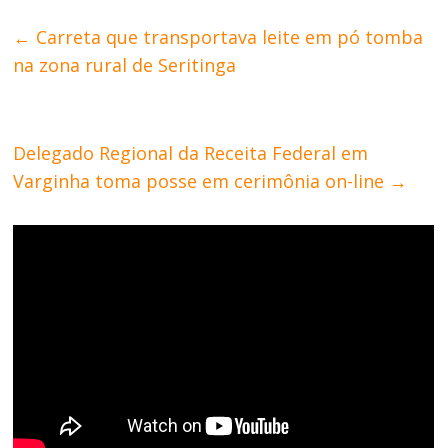
←
Carreta que transportava leite em pó tomba
na zona rural de Seritinga
Delegado Regional da Receita Federal em
Varginha toma posse em cerimônia on-line
→