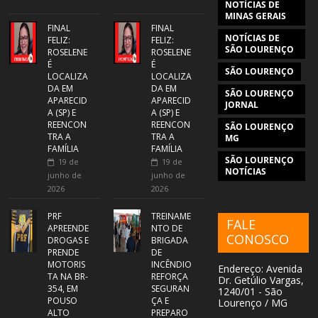
NOTÍCIAS DE
MINAS GERAIS
FINAL
FINAL
NOTÍCIAS DE
FELIZ:
FELIZ:
SÃO LOURENÇO
ROSELENE
ROSELENE
É
É
SÃO LOURENÇO
LOCALIZA
LOCALIZA
DA EM
DA EM
SÃO LOURENÇO
APARECID
APARECID
JORNAL
A (SP) E
A (SP) E
REENCON
REENCON
SÃO LOURENÇO
TRA A
TRA A
MG
FAMÍLIA
FAMÍLIA
SÃO LOURENÇO
19 de
19 de
NOTÍCIAS
junho de
junho de
2026
2026
PRF
TREINAME
FALE
APREENDE
NTO DE
CONOSCO
DROGAS E
BRIGADA
PRENDE
DE
MOTORIS
INCÊNDIO
Endereço: Avenida
TA NA BR-
REFORÇA
Dr. Getúlio Vargas,
354, EM
SEGURAN
1240/01 - São
POUSO
ÇA E
Lourenço / MG
ALTO
PREPARO