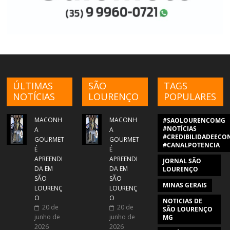
ÚLTIMAS
SÃO
TAGS
NOTÍCIAS
LOURENÇO
POPULARES
MACONH
MACONH
#SAOLOURENCOMG
#NOTÍCIAS
A
A
#CREDIBILIDADEECON
GOURMET
GOURMET
#CANALPOTENCIA
É
É
APREENDI
APREENDI
JORNAL SÃO
DA EM
DA EM
LOURENÇO
SÃO
SÃO
MINAS GERAIS
LOURENÇ
LOURENÇ
O
O
NOTICIAS DE
20 de
20 de
SÃO LOURENÇO
junho de
junho de
MG
2026
2026