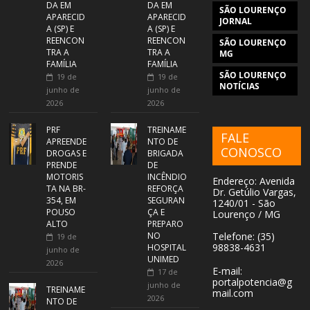
DA EM
DA EM
SÃO LOURENÇO
APARECID
APARECID
JORNAL
A (SP) E
A (SP) E
REENCON
REENCON
SÃO LOURENÇO
TRA A
TRA A
MG
FAMÍLIA
FAMÍLIA
SÃO LOURENÇO
19 de
19 de
NOTÍCIAS
junho de
junho de
2026
2026
PRF
TREINAME
FALE
APREENDE
NTO DE
CONOSCO
DROGAS E
BRIGADA
PRENDE
DE
MOTORIS
INCÊNDIO
Endereço: Avenida
TA NA BR-
REFORÇA
Dr. Getúlio Vargas,
354, EM
SEGURAN
1240/01 - São
POUSO
ÇA E
Lourenço / MG
ALTO
PREPARO
NO
Telefone: (35)
19 de
98838-4631
HOSPITAL
junho de
UNIMED
2026
E-mail:
17 de
portalpotencia@g
junho de
TREINAME
mail.com
2026
NTO DE