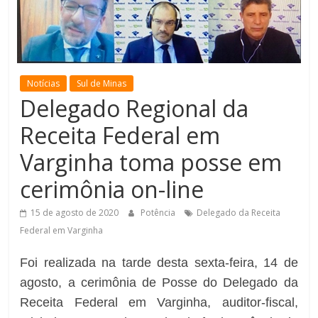
de
Minas
Notícias
Sul de Minas
Delegado Regional da
Receita Federal em
Varginha toma posse em
cerimônia on-line
15 de agosto de 2020
Potência
Delegado da Receita
Federal em Varginha
Foi realizada na tarde desta sexta-feira, 14 de
agosto, a cerimônia de Posse do Delegado da
Receita Federal em Varginha, auditor-fiscal,