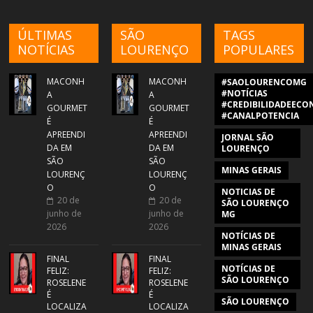
ÚLTIMAS
SÃO
TAGS
NOTÍCIAS
LOURENÇO
POPULARES
MACONH
MACONH
#SAOLOURENCOMG
#NOTÍCIAS
A
A
#CREDIBILIDADEECON
GOURMET
GOURMET
#CANALPOTENCIA
É
É
APREENDI
APREENDI
JORNAL SÃO
DA EM
DA EM
LOURENÇO
SÃO
SÃO
MINAS GERAIS
LOURENÇ
LOURENÇ
O
O
NOTICIAS DE
20 de
20 de
SÃO LOURENÇO
junho de
junho de
MG
2026
2026
NOTÍCIAS DE
MINAS GERAIS
FINAL
FINAL
NOTÍCIAS DE
FELIZ:
FELIZ:
SÃO LOURENÇO
ROSELENE
ROSELENE
É
É
SÃO LOURENÇO
LOCALIZA
LOCALIZA