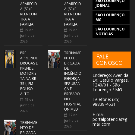
SÃO LOURENÇO
APARECID
APARECID
JORNAL
A (SP) E
A (SP) E
REENCON
REENCON
SÃO LOURENÇO
TRA A
TRA A
MG
FAMÍLIA
FAMÍLIA
SÃO LOURENÇO
19 de
19 de
NOTÍCIAS
junho de
junho de
2026
2026
PRF
TREINAME
FALE
APREENDE
NTO DE
CONOSCO
DROGAS E
BRIGADA
PRENDE
DE
MOTORIS
INCÊNDIO
Endereço: Avenida
TA NA BR-
REFORÇA
Dr. Getúlio Vargas,
354, EM
SEGURAN
1240/01 - São
POUSO
ÇA E
Lourenço / MG
ALTO
PREPARO
NO
Telefone: (35)
19 de
98838-4631
HOSPITAL
junho de
UNIMED
2026
E-mail:
17 de
portalpotencia@g
junho de
TREINAME
mail.com
2026
NTO DE
BRIGADA