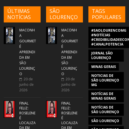
ÚLTIMAS
SÃO
TAGS
NOTÍCIAS
LOURENÇO
POPULARES
MACONH
MACONH
#SAOLOURENCOMG
#NOTÍCIAS
A
A
#CREDIBILIDADEECON
GOURMET
GOURMET
#CANALPOTENCIA
É
É
APREENDI
APREENDI
JORNAL SÃO
DA EM
DA EM
LOURENÇO
SÃO
SÃO
MINAS GERAIS
LOURENÇ
LOURENÇ
O
O
NOTICIAS DE
20 de
20 de
SÃO LOURENÇO
junho de
junho de
MG
2026
2026
NOTÍCIAS DE
MINAS GERAIS
FINAL
FINAL
NOTÍCIAS DE
FELIZ:
FELIZ:
SÃO LOURENÇO
ROSELENE
ROSELENE
É
É
SÃO LOURENÇO
LOCALIZA
LOCALIZA
DA EM
DA EM