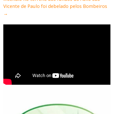
Vicente de Paulo foi debelado pelos Bombeiros
→