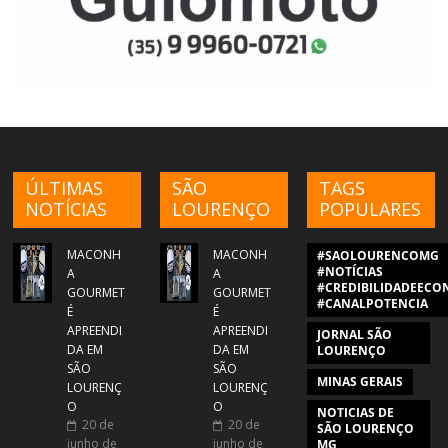
ÚLTIMAS
SÃO
TAGS
NOTÍCIAS
LOURENÇO
POPULARES
MACONH
MACONH
#SAOLOURENCOMG
#NOTÍCIAS
A
A
#CREDIBILIDADEECON
GOURMET
GOURMET
#CANALPOTENCIA
É
É
APREENDI
APREENDI
JORNAL SÃO
DA EM
DA EM
LOURENÇO
SÃO
SÃO
MINAS GERAIS
LOURENÇ
LOURENÇ
O
O
NOTICIAS DE
20 de
20 de
SÃO LOURENÇO
junho de
junho de
MG