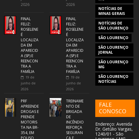
2026
2026
NOTÍCIAS DE
MINAS GERAIS
FINAL
FINAL
NOTÍCIAS DE
FELIZ:
FELIZ:
SÃO LOURENÇO
ROSELENE
ROSELENE
É
É
SÃO LOURENÇO
LOCALIZA
LOCALIZA
DA EM
DA EM
SÃO LOURENÇO
APARECID
APARECID
JORNAL
A (SP) E
A (SP) E
REENCON
REENCON
SÃO LOURENÇO
TRA A
TRA A
MG
FAMÍLIA
FAMÍLIA
SÃO LOURENÇO
19 de
19 de
NOTÍCIAS
junho de
junho de
2026
2026
PRF
TREINAME
FALE
APREENDE
NTO DE
CONOSCO
DROGAS E
BRIGADA
PRENDE
DE
MOTORIS
INCÊNDIO
Endereço: Avenida
TA NA BR-
REFORÇA
Dr. Getúlio Vargas,
354, EM
SEGURAN
1240/01 - São
POUSO
ÇA E
Lourenço / MG