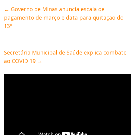
←
Governo de Minas anuncia escala de
pagamento de março e data para quitação do
13º
Secretária Municipal de Saúde explica combate
ao COVID 19
→