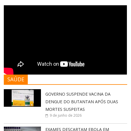
SAÚDE
GOVERNO SUSPENDE VACINA DA
DENGUE DO BUTANTAN APÓS DUAS
MORTES SUSPEITAS
9 de junho de 2026
EXAMES DESCARTAM EBOLA EM