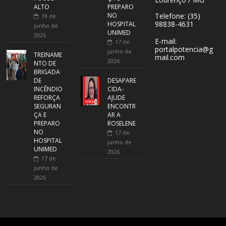
ALTO
PREPARO
NO
Telefone: (35)
19 de
98838-4631
HOSPITAL
junho de
UNIMED
2026
E-mail:
17 de
portalpotencia@g
junho de
TREINAME
mail.com
2026
NTO DE
BRIGADA
DE
DESAPARE
INCÊNDIO
CIDA-
REFORÇA
AJUDE
SEGURAN
ENCONTR
ÇA E
AR A
PREPARO
ROSELENE
NO
17 de
HOSPITAL
junho de
UNIMED
2026
17 de
junho de
2026