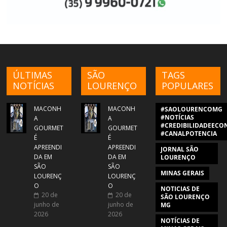
ÚLTIMAS
SÃO
TAGS
NOTÍCIAS
LOURENÇO
POPULARES
MACONH
MACONH
#SAOLOURENCOMG
#NOTÍCIAS
A
A
#CREDIBILIDADEECON
GOURMET
GOURMET
#CANALPOTENCIA
É
É
APREENDI
APREENDI
JORNAL SÃO
DA EM
DA EM
LOURENÇO
SÃO
SÃO
MINAS GERAIS
LOURENÇ
LOURENÇ
O
O
NOTICIAS DE
20 de
20 de
SÃO LOURENÇO
junho de
junho de
MG
2026
2026
NOTÍCIAS DE