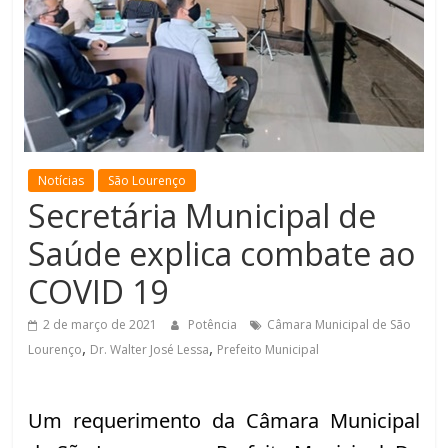
de
Minas
Notícias
São Lourenço
Secretária Municipal de
Saúde explica combate ao
COVID 19
2 de março de 2021
Potência
Câmara Municipal de São
,
,
Lourenço
Dr. Walter José Lessa
Prefeito Municipal
Um requerimento da Câmara Municipal 