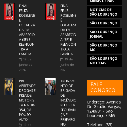
MINAS GERAIS
FINAL
FINAL
NOTÍCIAS DE
FELIZ:
FELIZ:
SÃO LOURENÇO
ROSELENE
ROSELENE
É
É
SÃO LOURENÇO
LOCALIZA
LOCALIZA
DA EM
DA EM
SÃO LOURENÇO
APARECID
APARECID
JORNAL
A (SP) E
A (SP) E
REENCON
REENCON
SÃO LOURENÇO
TRA A
TRA A
MG
FAMÍLIA
FAMÍLIA
SÃO LOURENÇO
19 de
19 de
NOTÍCIAS
junho de
junho de
2026
2026
PRF
TREINAME
FALE
APREENDE
NTO DE
CONOSCO
DROGAS E
BRIGADA
PRENDE
DE
MOTORIS
INCÊNDIO
Endereço: Avenida
TA NA BR-
REFORÇA
Dr. Getúlio Vargas,
354, EM
SEGURAN
1240/01 - São
POUSO
ÇA E
Lourenço / MG
ALTO
PREPARO
NO
Telefone: (35)
19 de