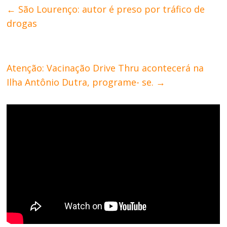
←
São Lourenço: autor é preso por tráfico de
drogas
Atenção: Vacinação Drive Thru acontecerá na
Ilha Antônio Dutra, programe- se.
→