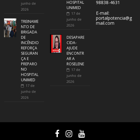
98838-4631
HOSPITAL
junho de
UNIMED
2026
E-mail:
17 de
portalpotencia@g
junho de
TREINAME
mail.com
2026
NTO DE
BRIGADA
DE
DESAPARE
INCÊNDIO
CIDA-
REFORÇA
AJUDE
SEGURAN
ENCONTR
ÇA E
AR A
PREPARO
ROSELENE
NO
17 de
HOSPITAL
junho de
UNIMED
2026
17 de
junho de
2026