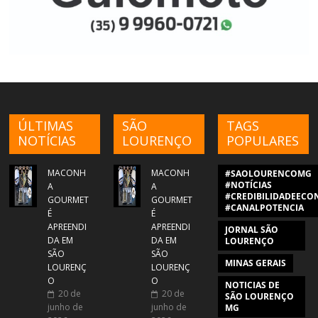
ÚLTIMAS
SÃO
TAGS
NOTÍCIAS
LOURENÇO
POPULARES
MACONH
MACONH
#SAOLOURENCOMG
#NOTÍCIAS
A
A
#CREDIBILIDADEECON
GOURMET
GOURMET
#CANALPOTENCIA
É
É
APREENDI
APREENDI
JORNAL SÃO
DA EM
DA EM
LOURENÇO
SÃO
SÃO
MINAS GERAIS
LOURENÇ
LOURENÇ
O
O
NOTICIAS DE
20 de
20 de
SÃO LOURENÇO
junho de
junho de
MG