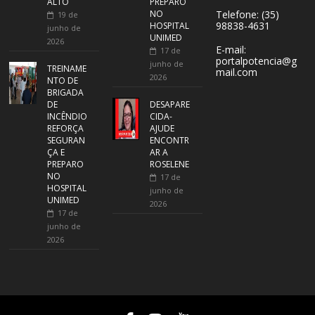
ALTO
PREPARO
NO
Telefone: (35)
19 de
98838-4631
HOSPITAL
junho de
UNIMED
2026
E-mail:
17 de
portalpotencia@g
junho de
TREINAME
mail.com
2026
NTO DE
BRIGADA
DE
DESAPARE
INCÊNDIO
CIDA-
REFORÇA
AJUDE
SEGURAN
ENCONTR
ÇA E
AR A
PREPARO
ROSELENE
NO
17 de
HOSPITAL
junho de
UNIMED
2026
17 de
junho de
2026