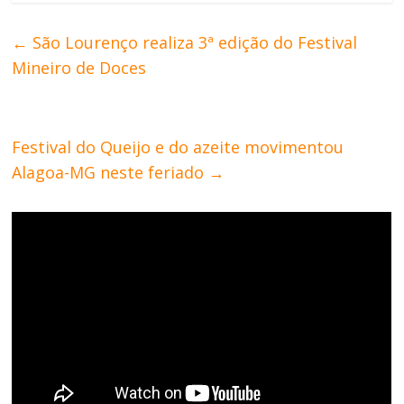
←
São Lourenço realiza 3ª edição do Festival
Mineiro de Doces
Festival do Queijo e do azeite movimentou
Alagoa-MG neste feriado
→