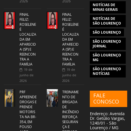
2026
2026
NOTÍCIAS DE
MINAS GERAIS
FINAL
FINAL
NOTÍCIAS DE
FELIZ:
FELIZ:
SÃO LOURENÇO
ROSELENE
ROSELENE
É
É
SÃO LOURENÇO
LOCALIZA
LOCALIZA
DA EM
DA EM
SÃO LOURENÇO
APARECID
APARECID
JORNAL
A (SP) E
A (SP) E
REENCON
REENCON
SÃO LOURENÇO
TRA A
TRA A
MG
FAMÍLIA
FAMÍLIA
SÃO LOURENÇO
19 de
19 de
NOTÍCIAS
junho de
junho de
2026
2026
PRF
TREINAME
FALE
APREENDE
NTO DE
CONOSCO
DROGAS E
BRIGADA
PRENDE
DE
MOTORIS
INCÊNDIO
Endereço: Avenida
TA NA BR-
REFORÇA
Dr. Getúlio Vargas,
354, EM
SEGURAN
1240/01 - São
POUSO
ÇA E
Lourenço / MG