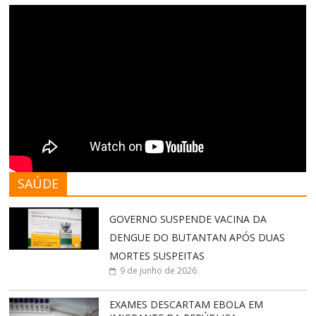
SAÚDE
GOVERNO SUSPENDE VACINA DA
DENGUE DO BUTANTAN APÓS DUAS
MORTES SUSPEITAS
9 de junho de 2026
EXAMES DESCARTAM EBOLA EM