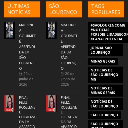
ÚLTIMAS
SÃO
TAGS
NOTÍCIAS
LOURENÇO
POPULARES
MACONH
MACONH
#SAOLOURENCOMG
#NOTÍCIAS
A
A
#CREDIBILIDADEECON
GOURMET
GOURMET
#CANALPOTENCIA
É
É
APREENDI
APREENDI
JORNAL SÃO
DA EM
DA EM
LOURENÇO
SÃO
SÃO
MINAS GERAIS
LOURENÇ
LOURENÇ
O
O
NOTICIAS DE
20 de
20 de
SÃO LOURENÇO
junho de
junho de
MG
2026
2026
NOTÍCIAS DE
MINAS GERAIS
FINAL
FINAL
NOTÍCIAS DE
FELIZ:
FELIZ:
SÃO LOURENÇO
ROSELENE
ROSELENE
É
É
SÃO LOURENÇO
LOCALIZA
LOCALIZA
DA EM
DA EM
SÃO LOURENÇO
APARECID
APARECID