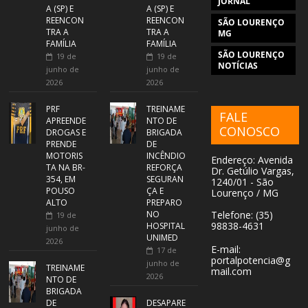
JORNAL
A (SP) E
A (SP) E
REENCON
REENCON
SÃO LOURENÇO
TRA A
TRA A
MG
FAMÍLIA
FAMÍLIA
SÃO LOURENÇO
19 de
19 de
NOTÍCIAS
junho de
junho de
2026
2026
PRF
TREINAME
FALE
APREENDE
NTO DE
CONOSCO
DROGAS E
BRIGADA
PRENDE
DE
MOTORIS
INCÊNDIO
Endereço: Avenida
TA NA BR-
REFORÇA
Dr. Getúlio Vargas,
354, EM
SEGURAN
1240/01 - São
POUSO
ÇA E
Lourenço / MG
ALTO
PREPARO
NO
Telefone: (35)
19 de
98838-4631
HOSPITAL
junho de
UNIMED
2026
E-mail:
17 de
portalpotencia@g
junho de
TREINAME
mail.com
2026
NTO DE
BRIGADA
DE
DESAPARE