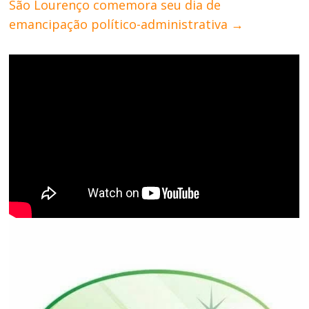
São Lourenço comemora seu dia de
emancipação político-administrativa
→