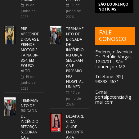
SÃO LOURENÇO
19 de
19 de
NOTÍCIAS
junho de
junho de
2026
2026
PRF
TREINAME
FALE
APREENDE
NTO DE
CONOSCO
DROGAS E
BRIGADA
PRENDE
DE
MOTORIS
INCÊNDIO
Endereço: Avenida
TA NA BR-
REFORÇA
Dr. Getúlio Vargas,
354, EM
SEGURAN
1240/01 - São
POUSO
ÇA E
Lourenço / MG
ALTO
PREPARO
NO
Telefone: (35)
19 de
98838-4631
HOSPITAL
junho de
UNIMED
2026
E-mail:
17 de
portalpotencia@g
junho de
TREINAME
mail.com
2026
NTO DE
BRIGADA
DE
DESAPARE
INCÊNDIO
CIDA-
REFORÇA
AJUDE
SEGURAN
ENCONTR
ÇA E
AR A