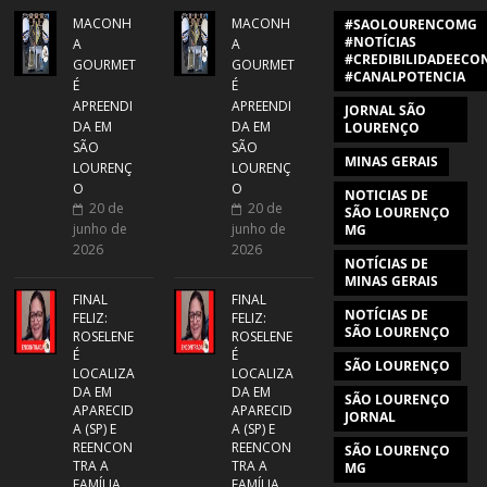
MACONH
MACONH
#SAOLOURENCOMG
#NOTÍCIAS
A
A
#CREDIBILIDADEECON
GOURMET
GOURMET
#CANALPOTENCIA
É
É
APREENDI
APREENDI
JORNAL SÃO
DA EM
DA EM
LOURENÇO
SÃO
SÃO
MINAS GERAIS
LOURENÇ
LOURENÇ
O
O
NOTICIAS DE
20 de
20 de
SÃO LOURENÇO
junho de
junho de
MG
2026
2026
NOTÍCIAS DE
MINAS GERAIS
FINAL
FINAL
NOTÍCIAS DE
FELIZ:
FELIZ:
SÃO LOURENÇO
ROSELENE
ROSELENE
É
É
SÃO LOURENÇO
LOCALIZA
LOCALIZA
DA EM
DA EM
SÃO LOURENÇO
APARECID
APARECID
JORNAL
A (SP) E
A (SP) E
REENCON
REENCON
SÃO LOURENÇO
TRA A
TRA A
MG
FAMÍLIA
FAMÍLIA