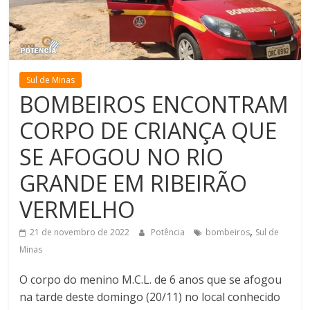
de
Minas
Sul de Minas
BOMBEIROS ENCONTRAM
CORPO DE CRIANÇA QUE
SE AFOGOU NO RIO
GRANDE EM RIBEIRÃO
VERMELHO
,
21 de novembro de 2022
Potência
bombeiros
Sul de
Minas
O corpo do menino M.C.L. de 6 anos que se afogou
na tarde deste domingo (20/11) no local conhecido