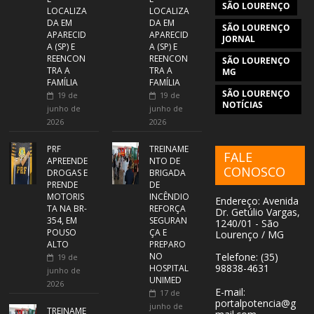
SÃO LOURENÇO
LOCALIZA
LOCALIZA
DA EM
DA EM
SÃO LOURENÇO
APARECID
APARECID
JORNAL
A (SP) E
A (SP) E
REENCON
REENCON
SÃO LOURENÇO
TRA A
TRA A
MG
FAMÍLIA
FAMÍLIA
SÃO LOURENÇO
19 de
19 de
NOTÍCIAS
junho de
junho de
2026
2026
PRF
TREINAME
FALE
APREENDE
NTO DE
CONOSCO
DROGAS E
BRIGADA
PRENDE
DE
MOTORIS
INCÊNDIO
Endereço: Avenida
TA NA BR-
REFORÇA
Dr. Getúlio Vargas,
354, EM
SEGURAN
1240/01 - São
POUSO
ÇA E
Lourenço / MG
ALTO
PREPARO
NO
Telefone: (35)
19 de
98838-4631
HOSPITAL
junho de
UNIMED
2026
E-mail:
17 de
portalpotencia@g
junho de
TREINAME