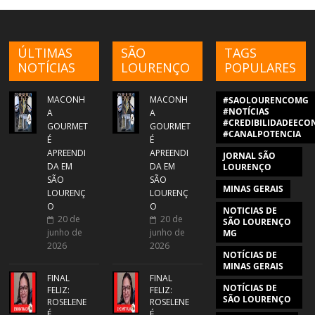
ÚLTIMAS
SÃO
TAGS
NOTÍCIAS
LOURENÇO
POPULARES
MACONH
MACONH
#SAOLOURENCOMG
#NOTÍCIAS
A
A
#CREDIBILIDADEECON
GOURMET
GOURMET
#CANALPOTENCIA
É
É
APREENDI
APREENDI
JORNAL SÃO
DA EM
DA EM
LOURENÇO
SÃO
SÃO
MINAS GERAIS
LOURENÇ
LOURENÇ
O
O
NOTICIAS DE
20 de
20 de
SÃO LOURENÇO
junho de
junho de
MG
2026
2026
NOTÍCIAS DE
MINAS GERAIS
FINAL
FINAL
NOTÍCIAS DE
FELIZ:
FELIZ:
SÃO LOURENÇO
ROSELENE
ROSELENE
É
É