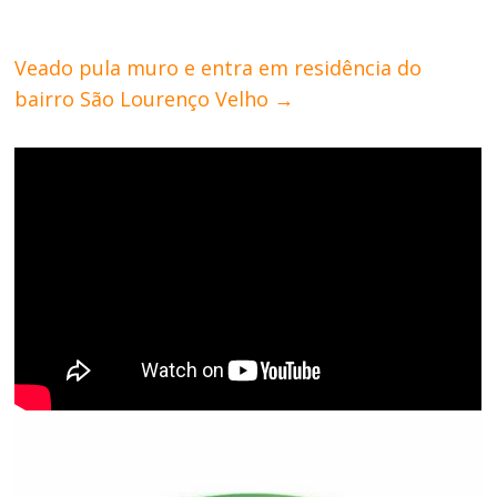
Veado pula muro e entra em residência do
bairro São Lourenço Velho
→