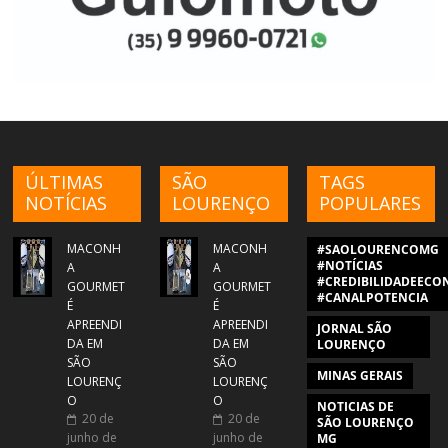
ÚLTIMAS
SÃO
TAGS
NOTÍCIAS
LOURENÇO
POPULARES
MACONH
MACONH
#SAOLOURENCOMG
#NOTÍCIAS
A
A
#CREDIBILIDADEECON
GOURMET
GOURMET
#CANALPOTENCIA
É
É
APREENDI
APREENDI
JORNAL SÃO
DA EM
DA EM
LOURENÇO
SÃO
SÃO
MINAS GERAIS
LOURENÇ
LOURENÇ
O
O
NOTICIAS DE
20 de
20 de
SÃO LOURENÇO
junho de
junho de
MG