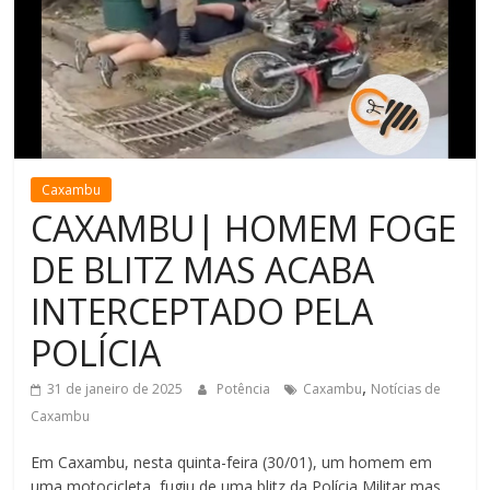
de
Minas
Caxambu
CAXAMBU| HOMEM FOGE
DE BLITZ MAS ACABA
INTERCEPTADO PELA
POLÍCIA
,
31 de janeiro de 2025
Potência
Caxambu
Notícias de
Caxambu
Em Caxambu, nesta quinta-feira (30/01), um homem em
uma motocicleta, fugiu de uma blitz da Polícia Militar mas