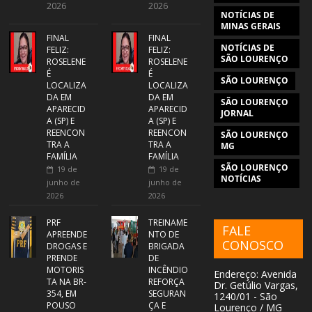
2026
2026
NOTÍCIAS DE
MINAS GERAIS
FINAL
FINAL
NOTÍCIAS DE
FELIZ:
FELIZ:
SÃO LOURENÇO
ROSELENE
ROSELENE
É
É
SÃO LOURENÇO
LOCALIZA
LOCALIZA
DA EM
DA EM
SÃO LOURENÇO
APARECID
APARECID
JORNAL
A (SP) E
A (SP) E
REENCON
REENCON
SÃO LOURENÇO
TRA A
TRA A
MG
FAMÍLIA
FAMÍLIA
SÃO LOURENÇO
19 de
19 de
NOTÍCIAS
junho de
junho de
2026
2026
PRF
TREINAME
FALE
APREENDE
NTO DE
CONOSCO
DROGAS E
BRIGADA
PRENDE
DE
MOTORIS
INCÊNDIO
Endereço: Avenida
TA NA BR-
REFORÇA
Dr. Getúlio Vargas,
354, EM
SEGURAN
1240/01 - São
POUSO
ÇA E
Lourenço / MG