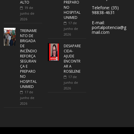
ALTO
PREPARO
NO
Telefone: (35)
19 de
98838-4631
HOSPITAL
junho de
UNIMED
2026
E-mail:
17 de
portalpotencia@g
junho de
TREINAME
mail.com
2026
NTO DE
BRIGADA
DE
DESAPARE
INCÊNDIO
CIDA-
REFORÇA
AJUDE
SEGURAN
ENCONTR
ÇA E
AR A
PREPARO
ROSELENE
NO
17 de
HOSPITAL
junho de
UNIMED
2026
17 de
junho de
2026