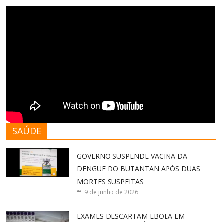
SAÚDE
GOVERNO SUSPENDE VACINA DA
DENGUE DO BUTANTAN APÓS DUAS
MORTES SUSPEITAS
9 de junho de 2026
EXAMES DESCARTAM EBOLA EM