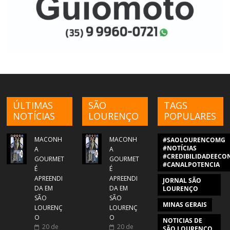
ÚLTIMAS
SÃO
TAGS
NOTÍCIAS
LOURENÇO
POPULARES
MACONH
MACONH
#SAOLOURENCOMG
#NOTÍCIAS
A
A
#CREDIBILIDADEECON
GOURMET
GOURMET
#CANALPOTENCIA
É
É
APREENDI
APREENDI
JORNAL SÃO
DA EM
DA EM
LOURENÇO
SÃO
SÃO
MINAS GERAIS
LOURENÇ
LOURENÇ
O
O
NOTICIAS DE
20 de
20 de
SÃO LOURENÇO