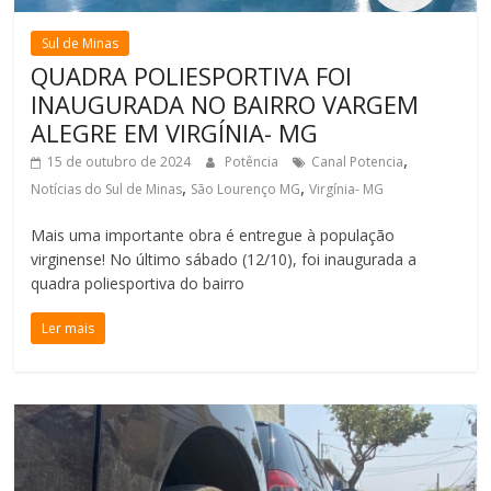
Sul de Minas
QUADRA POLIESPORTIVA FOI
INAUGURADA NO BAIRRO VARGEM
ALEGRE EM VIRGÍNIA- MG
,
15 de outubro de 2024
Potência
Canal Potencia
,
,
Notícias do Sul de Minas
São Lourenço MG
Virgínia- MG
Mais uma importante obra é entregue à população
virginense! No último sábado (12/10), foi inaugurada a
quadra poliesportiva do bairro
Ler mais