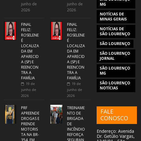
junho de
junho de
MG
2026
2026
NOTÍCIAS DE
MINAS GERAIS
FINAL
FINAL
NOTÍCIAS DE
FELIZ:
FELIZ:
SÃO LOURENÇO
ROSELENE
ROSELENE
É
É
SÃO LOURENÇO
LOCALIZA
LOCALIZA
DA EM
DA EM
SÃO LOURENÇO
APARECID
APARECID
JORNAL
A (SP) E
A (SP) E
REENCON
REENCON
SÃO LOURENÇO
TRA A
TRA A
MG
FAMÍLIA
FAMÍLIA
SÃO LOURENÇO
19 de
19 de
NOTÍCIAS
junho de
junho de
2026
2026
PRF
TREINAME
FALE
APREENDE
NTO DE
CONOSCO
DROGAS E
BRIGADA
PRENDE
DE
MOTORIS
INCÊNDIO
Endereço: Avenida
TA NA BR-
REFORÇA
Dr. Getúlio Vargas,
354, EM
SEGURAN