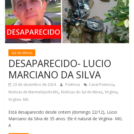
de
Minas
Sul de Minas
DESAPARECIDO- LUCIO
MARCIANO DA SILVA
,
23 de dezembro de 2024
Potência
Canal Potencia
,
,
,
Notícias de Marmelópolis MG
Notícias do Sul de Minas
Virgínia
Virgínia- MG
Está desaparecido desde ontem (domingo 22/12), Lúcio
Marciano da Silva de 35 anos. Ele é natural de Virgínia- MG.
A