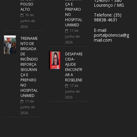
1240/01 - São
POUSO
ÇA E
Lourenço / MG
ALTO
PREPARO
NO
Telefone: (35)
19 de
98838-4631
HOSPITAL
junho de
UNIMED
2026
E-mail:
17 de
portalpotencia@g
junho de
TREINAME
mail.com
2026
NTO DE
BRIGADA
DE
DESAPARE
INCÊNDIO
CIDA-
REFORÇA
AJUDE
SEGURAN
ENCONTR
ÇA E
AR A
PREPARO
ROSELENE
NO
17 de
HOSPITAL
junho de
UNIMED
2026
17 de
junho de
2026