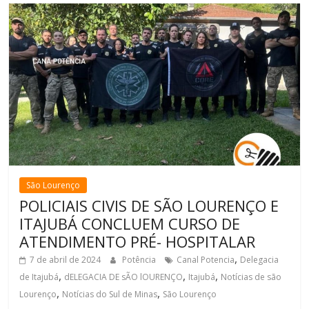
São Lourenço
POLICIAIS CIVIS DE SÃO LOURENÇO E
ITAJUBÁ CONCLUEM CURSO DE
ATENDIMENTO PRÉ- HOSPITALAR
,
7 de abril de 2024
Potência
Canal Potencia
Delegacia
,
,
,
de Itajubá
dELEGACIA DE sÃO lOURENÇO
Itajubá
Notícias de são
,
,
Lourenço
Notícias do Sul de Minas
São Lourenço