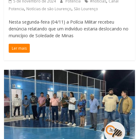
,
5 de novembro de 2024
Potência
#noticias
Canal
,
,
Potencia
Notícias de são Lourenço
São Lourenço
Nesta segunda-feira (04/11) a Polícia Militar recebeu
denúncia relatando que um indivíduo estaria deslocando no
município de Soledade de Minas
Ler mais