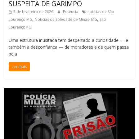
SUSPEITA DE GARIMPO
5 de fevereiro de 2026
Potência
noticias de São
,
,
Lourenço MG
Notícias de Soledade de Minas- MG
São
LourençoMG
Uma estrutura inusitada tem despertado a curiosidade — e
também a desconfiança — de moradores e de quem passa
pela
Ler mais