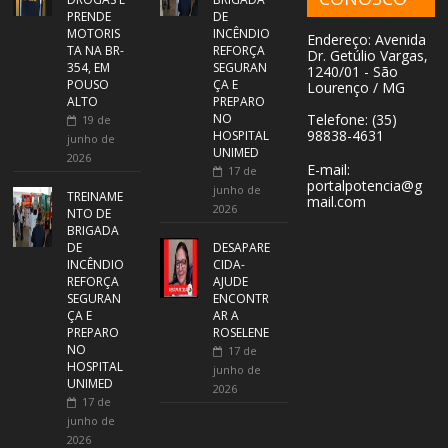
PRENDE
DE
MOTORIS
INCÊNDIO
Endereço: Avenida
TA NA BR-
REFORÇA
Dr. Getúlio Vargas,
354, EM
SEGURAN
1240/01 - São
POUSO
ÇA E
Lourenço / MG
ALTO
PREPARO
NO
Telefone: (35)
19 de
98838-4631
HOSPITAL
junho de
UNIMED
2026
E-mail:
17 de
portalpotencia@g
junho de
TREINAME
mail.com
2026
NTO DE
BRIGADA
DE
DESAPARE
INCÊNDIO
CIDA-
REFORÇA
AJUDE
SEGURAN
ENCONTR
ÇA E
AR A
PREPARO
ROSELENE
NO
17 de
HOSPITAL
junho de
UNIMED
2026
17 de
junho de
2026