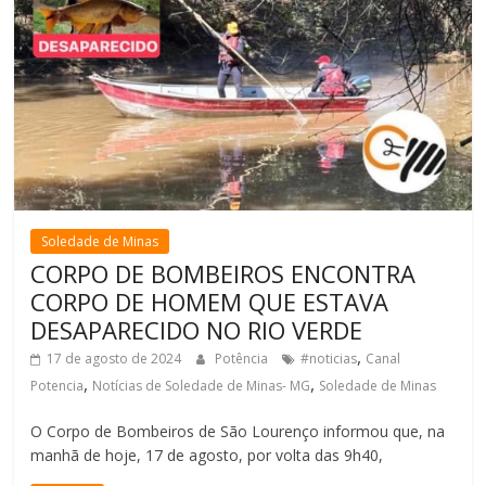
Soledade de Minas
CORPO DE BOMBEIROS ENCONTRA
CORPO DE HOMEM QUE ESTAVA
DESAPARECIDO NO RIO VERDE
,
17 de agosto de 2024
Potência
#noticias
Canal
,
,
Potencia
Notícias de Soledade de Minas- MG
Soledade de Minas
O Corpo de Bombeiros de São Lourenço informou que, na
manhã de hoje, 17 de agosto, por volta das 9h40,