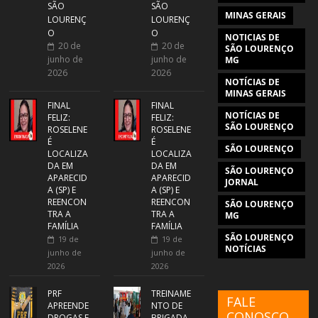
SÃO
SÃO
MINAS GERAIS
LOURENÇ
LOURENÇ
O
O
NOTICIAS DE
20 de
20 de
SÃO LOURENÇO
junho de
junho de
MG
2026
2026
NOTÍCIAS DE
MINAS GERAIS
FINAL
FINAL
NOTÍCIAS DE
FELIZ:
FELIZ:
SÃO LOURENÇO
ROSELENE
ROSELENE
É
É
SÃO LOURENÇO
LOCALIZA
LOCALIZA
DA EM
DA EM
SÃO LOURENÇO
APARECID
APARECID
JORNAL
A (SP) E
A (SP) E
REENCON
REENCON
SÃO LOURENÇO
TRA A
TRA A
MG
FAMÍLIA
FAMÍLIA
SÃO LOURENÇO
19 de
19 de
NOTÍCIAS
junho de
junho de
2026
2026
PRF
TREINAME
FALE
APREENDE
NTO DE
CONOSCO
DROGAS E
BRIGADA