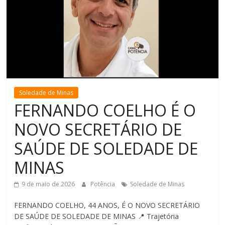
de
Minas
Soledade de Minas
FERNANDO COELHO É O
NOVO SECRETÁRIO DE
SAÚDE DE SOLEDADE DE
MINAS
9 de maio de 2026
Potência
Soledade de Minas
FERNANDO COELHO, 44 ANOS, É O NOVO SECRETÁRIO
DE SAÚDE DE SOLEDADE DE MINAS 📍 Trajetória