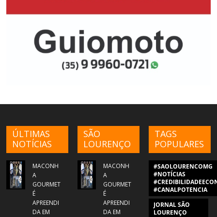
ÚLTIMAS
SÃO
TAGS
NOTÍCIAS
LOURENÇO
POPULARES
MACONH
MACONH
#SAOLOURENCOMG
#NOTÍCIAS
A
A
#CREDIBILIDADEECON
GOURMET
GOURMET
#CANALPOTENCIA
É
É
APREENDI
APREENDI
JORNAL SÃO
DA EM
DA EM
LOURENÇO