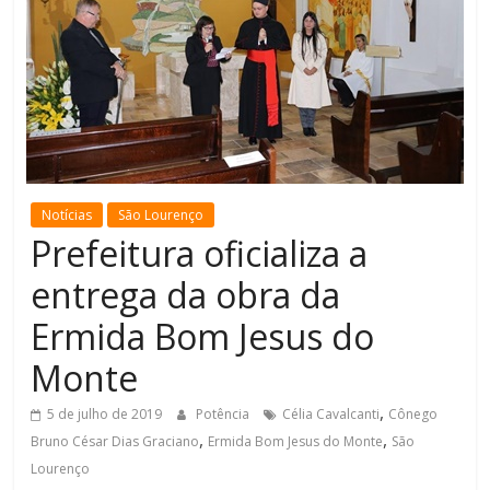
de
Minas
Notícias
São Lourenço
Prefeitura oficializa a
entrega da obra da
Ermida Bom Jesus do
Monte
,
5 de julho de 2019
Potência
Célia Cavalcanti
Cônego
,
,
Bruno César Dias Graciano
Ermida Bom Jesus do Monte
São
Lourenço