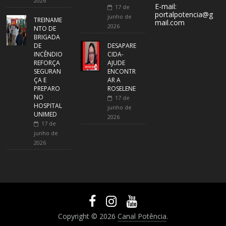
2026
E-mail:
17 de
portalpotencia@g
junho de
TREINAME
mail.com
2026
NTO DE
BRIGADA
DE
DESAPARE
INCÊNDIO
CIDA-
REFORÇA
AJUDE
SEGURAN
ENCONTR
ÇA E
AR A
PREPARO
ROSELENE
NO
17 de
HOSPITAL
junho de
UNIMED
2026
17 de
junho de
2026
Copyright © 2026
Canal Potência
.