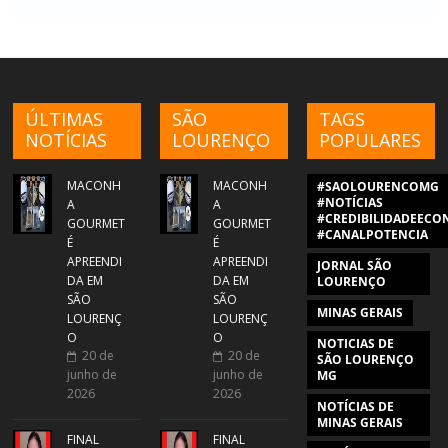
ÚLTIMAS
SÃO
TAGS
NOTÍCIAS
LOURENÇO
POPULARES
MACONH
MACONH
#SAOLOURENCOMG
#NOTÍCIAS
A
A
#CREDIBILIDADEECON
GOURMET
GOURMET
#CANALPOTENCIA
É
É
APREENDI
APREENDI
JORNAL SÃO
DA EM
DA EM
LOURENÇO
SÃO
SÃO
MINAS GERAIS
LOURENÇ
LOURENÇ
O
O
NOTICIAS DE
20 de
20 de
SÃO LOURENÇO
junho de
junho de
MG
2026
2026
NOTÍCIAS DE
MINAS GERAIS
FINAL
FINAL