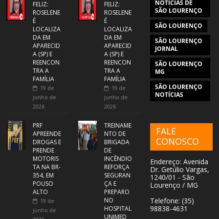
NOTÍCIAS DE
FELIZ:
FELIZ:
SÃO LOURENÇO
ROSELENE
ROSELENE
É
É
SÃO LOURENÇO
LOCALIZA
LOCALIZA
DA EM
DA EM
SÃO LOURENÇO
APARECID
APARECID
JORNAL
A (SP) E
A (SP) E
REENCON
REENCON
SÃO LOURENÇO
TRA A
TRA A
MG
FAMÍLIA
FAMÍLIA
SÃO LOURENÇO
19 de
19 de
NOTÍCIAS
junho de
junho de
2026
2026
PRF
TREINAME
FALE
APREENDE
NTO DE
CONOSCO
DROGAS E
BRIGADA
PRENDE
DE
MOTORIS
INCÊNDIO
Endereço: Avenida
TA NA BR-
REFORÇA
Dr. Getúlio Vargas,
354, EM
SEGURAN
1240/01 - São
POUSO
ÇA E
Lourenço / MG
ALTO
PREPARO
NO
Telefone: (35)
19 de
98838-4631
HOSPITAL
junho de
UNIMED