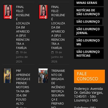
MINAS GERAIS
FINAL
FINAL
NOTÍCIAS DE
FELIZ:
FELIZ:
SÃO LOURENÇO
ROSELENE
ROSELENE
É
É
SÃO LOURENÇO
LOCALIZA
LOCALIZA
DA EM
DA EM
SÃO LOURENÇO
APARECID
APARECID
JORNAL
A (SP) E
A (SP) E
REENCON
REENCON
SÃO LOURENÇO
TRA A
TRA A
MG
FAMÍLIA
FAMÍLIA
SÃO LOURENÇO
19 de
19 de
NOTÍCIAS
junho de
junho de
2026
2026
PRF
TREINAME
FALE
APREENDE
NTO DE
CONOSCO
DROGAS E
BRIGADA
PRENDE
DE
MOTORIS
INCÊNDIO
Endereço: Avenida
TA NA BR-
REFORÇA
Dr. Getúlio Vargas,
354, EM
SEGURAN
1240/01 - São
POUSO
ÇA E
Lourenço / MG
ALTO
PREPARO
NO
Telefone: (35)
19 de