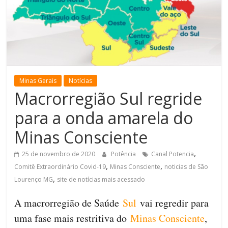
de
Minas
Minas Gerais
Notícias
Macrorregião Sul regride
para a onda amarela do
Minas Consciente
,
25 de novembro de 2020
Potência
Canal Potencia
,
,
Comitê Extraordinário Covid-19
Minas Consciente
noticias de São
,
Lourenço MG
site de notícias mais acessado
A macrorregião de Saúde
Sul
vai regredir para
uma fase mais restritiva do
Minas Consciente
,