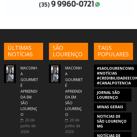
ÚLTIMAS
SÃO
TAGS
NOTÍCIAS
LOURENÇO
POPULARES
MACONH
MACONH
#SAOLOURENCOMG
#NOTÍCIAS
A
A
#CREDIBILIDADEECON
GOURMET
GOURMET
#CANALPOTENCIA
É
É
APREENDI
APREENDI
JORNAL SÃO
DA EM
DA EM
LOURENÇO
SÃO
SÃO
MINAS GERAIS
LOURENÇ
LOURENÇ
O
O
NOTICIAS DE
20 de
20 de
SÃO LOURENÇO
junho de
junho de
MG
2026
2026
NOTÍCIAS DE