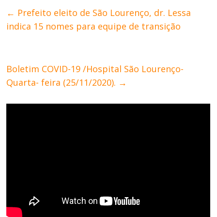
←
Prefeito eleito de São Lourenço, dr. Lessa
indica 15 nomes para equipe de transição
Boletim COVID-19 /Hospital São Lourenço-
Quarta- feira (25/11/2020).
→