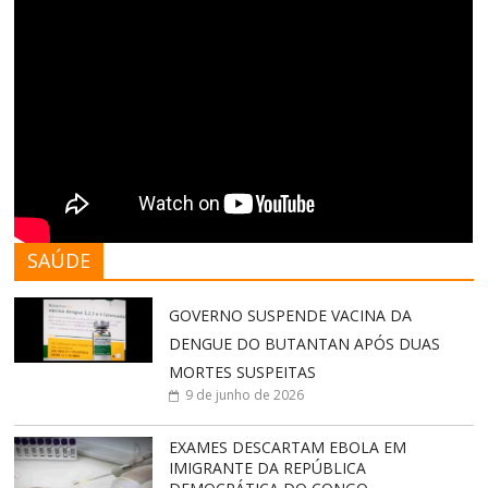
SAÚDE
GOVERNO SUSPENDE VACINA DA
DENGUE DO BUTANTAN APÓS DUAS
MORTES SUSPEITAS
9 de junho de 2026
EXAMES DESCARTAM EBOLA EM
IMIGRANTE DA REPÚBLICA