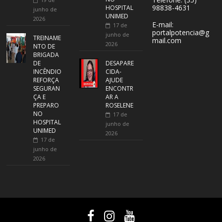
98838-4631
HOSPITAL
junho de
UNIMED
2026
E-mail:
17 de
portalpotencia@g
junho de
TREINAME
mail.com
2026
NTO DE
BRIGADA
DE
DESAPARE
INCÊNDIO
CIDA-
REFORÇA
AJUDE
SEGURAN
ENCONTR
ÇA E
AR A
PREPARO
ROSELENE
NO
17 de
HOSPITAL
junho de
UNIMED
2026
17 de
junho de
2026