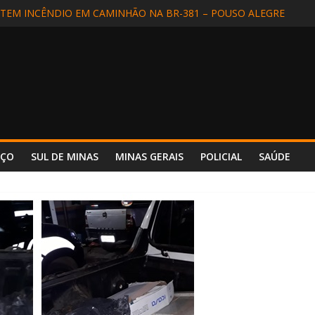
EM INCÊNDIO EM CAMINHÃO NA BR-381 – POUSO ALEGRE
DIDA EM SÃO LOURENÇO
ALIZADA EM APARECIDA (SP) E REENCONTRA A FAMÍLIA
DE MOTORISTA NA BR-354, EM POUSO ALTO
 INCÊNDIO REFORÇA SEGURANÇA E PREPARO NO HOSPITAL UNIM
NÇO
SUL DE MINAS
MINAS GERAIS
POLICIAL
SAÚDE