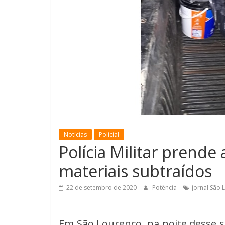
Notícias
Policial
Polícia Militar prende
materiais subtraídos
22 de setembro de 2020
Potência
jornal São 
Em São Lourenço, na noite desse sá