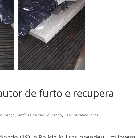
 autor de furto e recupera
,
,
Lourenço
Notícias de são Lourenço
São Lourenço Jornal
bado (19), a Polícia Militar prendeu um jovem 