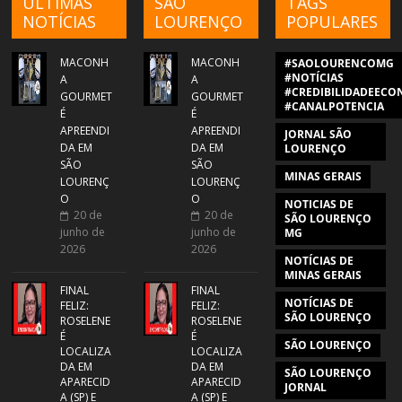
ÚLTIMAS
SÃO
TAGS
NOTÍCIAS
LOURENÇO
POPULARES
MACONH
MACONH
#SAOLOURENCOMG
#NOTÍCIAS
A
A
#CREDIBILIDADEECON
GOURMET
GOURMET
#CANALPOTENCIA
É
É
APREENDI
APREENDI
JORNAL SÃO
DA EM
DA EM
LOURENÇO
SÃO
SÃO
MINAS GERAIS
LOURENÇ
LOURENÇ
O
O
NOTICIAS DE
20 de
20 de
SÃO LOURENÇO
junho de
junho de
MG
2026
2026
NOTÍCIAS DE
MINAS GERAIS
FINAL
FINAL
NOTÍCIAS DE
FELIZ:
FELIZ:
SÃO LOURENÇO
ROSELENE
ROSELENE
É
É
SÃO LOURENÇO
LOCALIZA
LOCALIZA
DA EM
DA EM
SÃO LOURENÇO
APARECID
APARECID
JORNAL
A (SP) E
A (SP) E