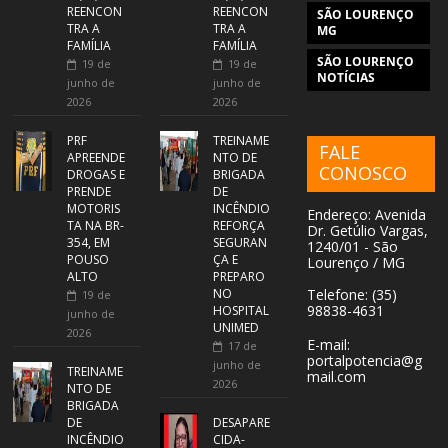
REENCON
REENCON
SÃO LOURENÇO
TRA A
TRA A
MG
FAMÍLIA
FAMÍLIA
SÃO LOURENÇO
19 de
19 de
NOTÍCIAS
junho de
junho de
2026
2026
PRF
TREINAME
FALE
APREENDE
NTO DE
CONOSCO
DROGAS E
BRIGADA
PRENDE
DE
MOTORIS
INCÊNDIO
Endereço: Avenida
TA NA BR-
REFORÇA
Dr. Getúlio Vargas,
354, EM
SEGURAN
1240/01 - São
POUSO
ÇA E
Lourenço / MG
ALTO
PREPARO
NO
Telefone: (35)
19 de
98838-4631
HOSPITAL
junho de
UNIMED
2026
E-mail:
17 de
portalpotencia@g
junho de
TREINAME
mail.com
2026
NTO DE
BRIGADA
DE
DESAPARE
INCÊNDIO
CIDA-